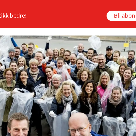
tikk bedre!
Bli abo