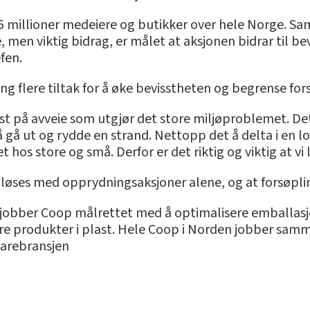
1,6 millioner medeiere og butikker over hele Norge. S
e, men viktig bidrag, er målet at aksjonen bidrar til be
fen.
ng flere tiltak for å øke bevisstheten og begrense for
last på avveie som utgjør det store miljøproblemet. De
å gå ut og rydde en strand. Nettopp det å delta i en 
hos store og små. Derfor er det riktig og viktig at vi l
løses med opprydningsaksjoner alene, og at forsøpl
ng jobber Coop målrettet med å optimalisere emballas
ere produkter i plast. Hele Coop i Norden jobber sammen
varebransjen