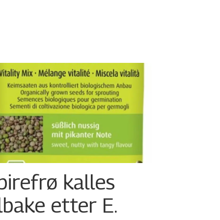
pirefrø kalles
ilbake etter E.