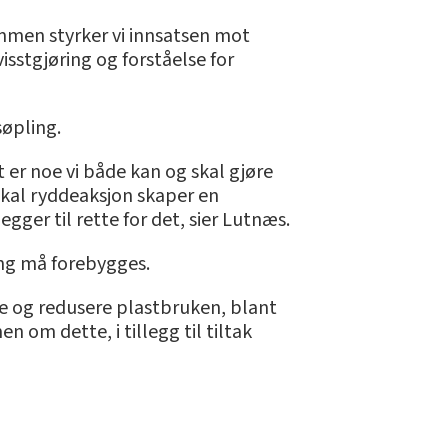
ammen styrker vi innsatsen mot
visstgjøring og forståelse for
søpling.
t er noe vi både kan og skal gjøre
lokal ryddeaksjon skaper en
egger til rette for det, sier Lutnæs.
ing må forebygges.
je og redusere plastbruken, blant
 om dette, i tillegg til tiltak