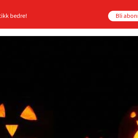
tikk bedre!
Bli abo