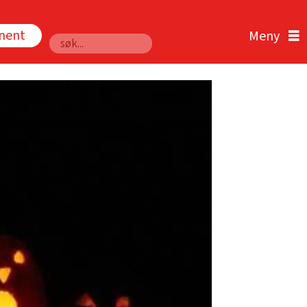
nnent
Søk