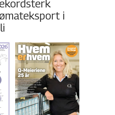
ekordsterk
jømateksport i
li