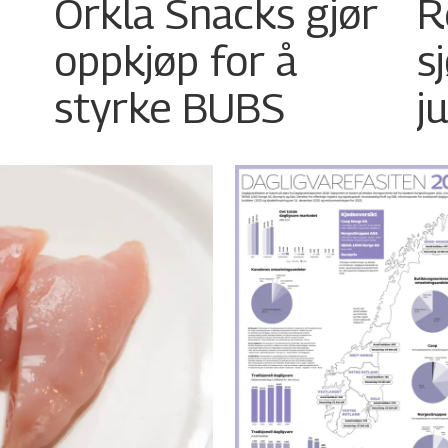
Orkla Snacks gjør
R
oppkjøp for å
s
styrke BUBS
ju