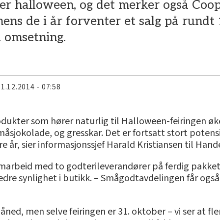
er halloween, og det merker også Coop g
mens de i år forventer et salg på rundt
i omsetning.
11.12.2014 - 07:58
odukter som hører naturlig til Halloween-feiringen øk
jokolade, og gresskar. Det er fortsatt stort potensi
re år, sier informasjonssjef Harald Kristiansen til Han
arbeid med to godterileverandører på ferdig pakket di
edre synlighet i butikk. – Smågodtavdelingen får også 
ned, men selve feiringen er 31. oktober – vi ser at fle