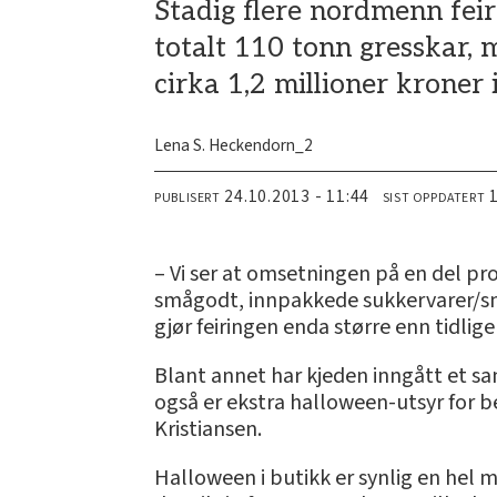
Stadig flere nordmenn feir
totalt 110 tonn gresskar, 
cirka 1,2 millioner kroner 
Lena S. Heckendorn_2
24.10.2013 - 11:44
PUBLISERT
SIST OPPDATERT
– Vi ser at omsetningen på en del pr
smågodt, innpakkede sukkervarer/smås
gjør feiringen enda større enn tidlige
Blant annet har kjeden inngått et sam
også er ekstra halloween-utsyr for b
Kristiansen.
Halloween i butikk er synlig en hel må