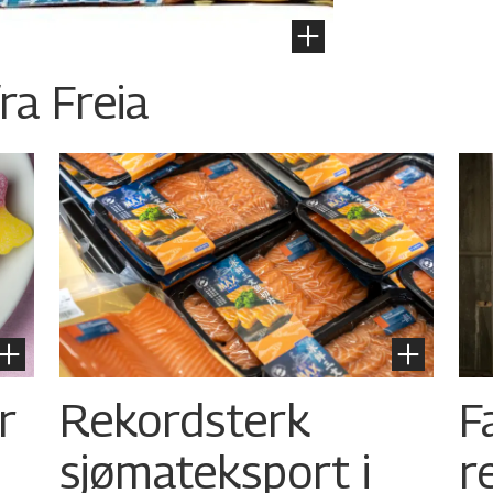
ra Freia
r
Rekordsterk
F
sjømateksport i
r