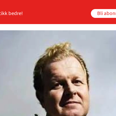
tikk bedre!
Bli abo