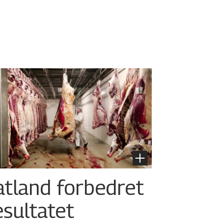
atland forbedret
esultatet