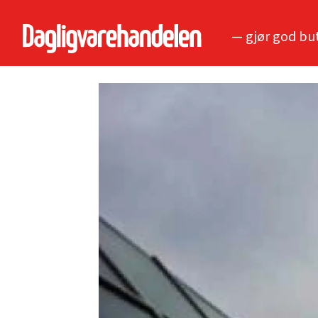
— gjør god bu