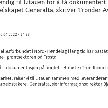
dig til Litauen for å få dokumentert 
selskapet Generalta, skriver Trønder-Av
20.04.2022 - 14:38
llesforbundet i Nord-Trøndelag i lang tid har påståt
ne i grøntsektoren på Frosta.
fått dokumentasjon på bordet i et møte i Trondheim f
kerhet, reiser vi til Litauen sammen med leverandørenes 
beidstakere i Generalta, sier informasjonsdirektør Bj