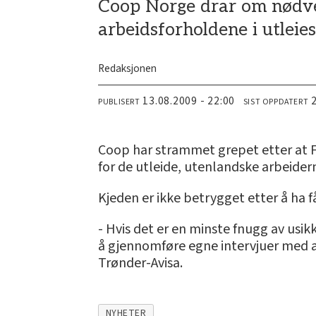
Coop Norge drar om nødven
arbeidsforholdene i utleie
Redaksjonen
13.08.2009 - 22:00
PUBLISERT
SIST OPPDATERT
Coop har strammet grepet etter at Fe
for de utleide, utenlandske arbeider
Kjeden er ikke betrygget etter å ha 
- Hvis det er en minste fnugg av usik
å gjennomføre egne intervjuer med ar
Trønder-Avisa.
NYHETER