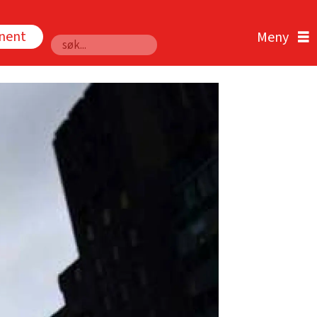
nnent
Søk