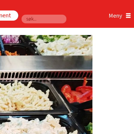
nnent
Søk