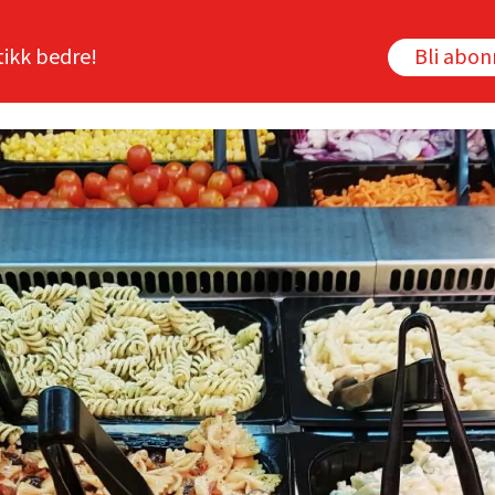
tikk bedre!
Bli abo