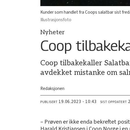
Kunder som handlet fra Coops salatbar sist freda
Illustrasjonsfoto
Nyheter
Coop tilbakek
Coop tilbakekaller Salatba
avdekket mistanke om salm
Redaksjonen
19.06.2023 - 10:43
PUBLISERT
SIST OPPDATERT
– Prøven er ikke enda bekreftet posit
Harald Kristiansen i Coop Norge i en