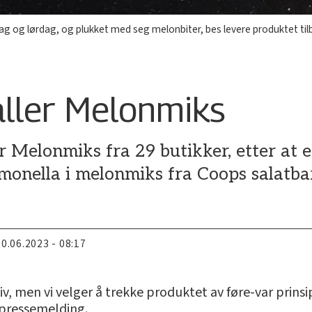
g og lørdag, og plukket med seg melonbiter, bes levere produktet tilba
aller Melonmiks
r Melonmiks fra 29 butikker, etter at e
onella i melonmiks fra Coops salatbar
20.06.2023 - 08:17
iv, men vi velger å trekke produktet av føre-var prins
 pressemelding.