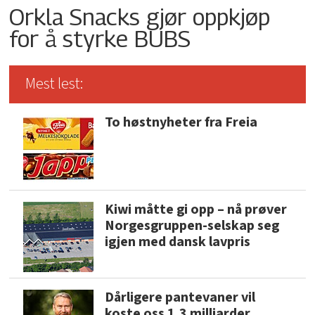
Orkla Snacks gjør oppkjøp
for å styrke BUBS
Mest lest:
To høstnyheter fra Freia
Kiwi måtte gi opp – nå prøver
Norgesgruppen-selskap seg
igjen med dansk lavpris
Dårligere pantevaner vil
koste oss 1,3 milliarder