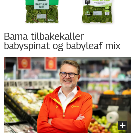
Bama tilbakekaller
babyspinat og babyleaf mix