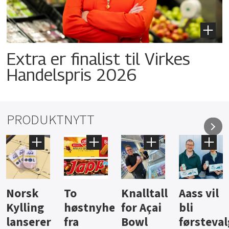
Extra er finalist til Virkes
Handelspris 2026
PRODUKTNYTT
Knalltall
Aass vil
Brus og
Hard
ter
for Açai
bli
jus fra
iste fra
Bowl
førstevalg
Berentsen
Hansa