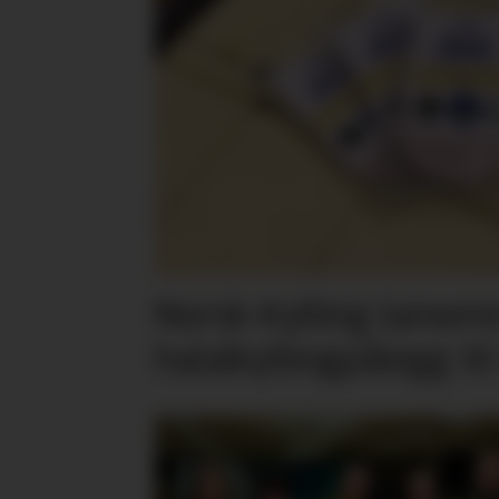
Norsk Kylling lansere
halalkyllingpålegg til