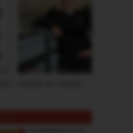
ten
Hvem er Hvem
est lest:
To høstnyheter fra Freia