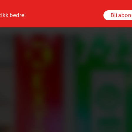
tikk bedre!
Bli abo