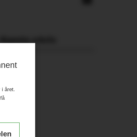
Nyeste eAvis:
nnent
i året.
 få
elen