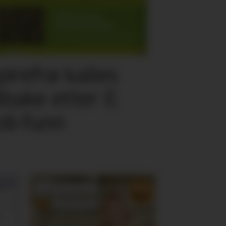
pirefrø kalles
ilbake etter E.
oli-funn