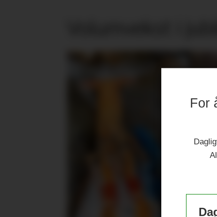
Volumvekst i jub
For 
Daglig
Al
Dag