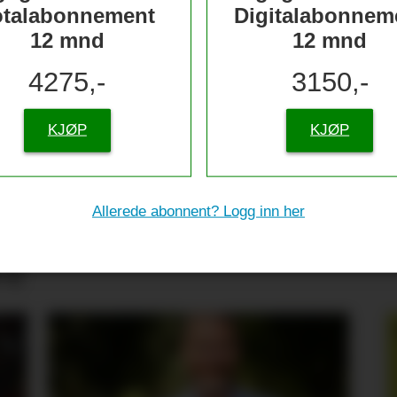
otalabonnement
Digitalabonnem
12 mnd
12 mnd
4275,-
3150,-
KJØP
KJØP
Allerede abonnent? Logg inn her
tive til sjømat –
re