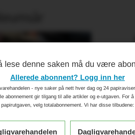
ileumsår
å lese denne saken må du være abo
Allerede abonnent? Logg inn her
varehandelen - nye saker på nett hver dag og 24 papiraviser 
le abonnement gir tilgang til alle artikler og e-utgaven. For å
papirutgaven, velg totalabonnement. Vi har disse tilbudene:
ligvarehandelen
Dagligvarehand