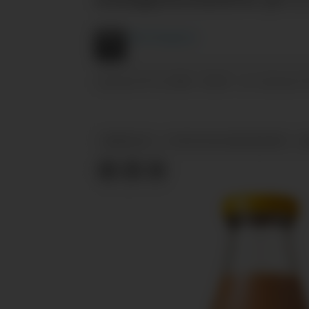
Arne
Kongsnes
07.11.2024 - 09:34
PUBLISERT
SIST OPPDATERT
ARBEIDSLIV
STATISTISK SENTRALBYRÅ
L