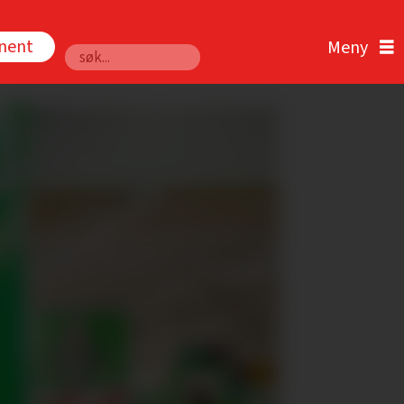
nnent
Søk