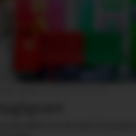
nn ellers i samfunnet.
Stian Lysberg Solum / NTB
 dagligvare
gvarebutikken har økt med 1,8 prosent d
 prosent.