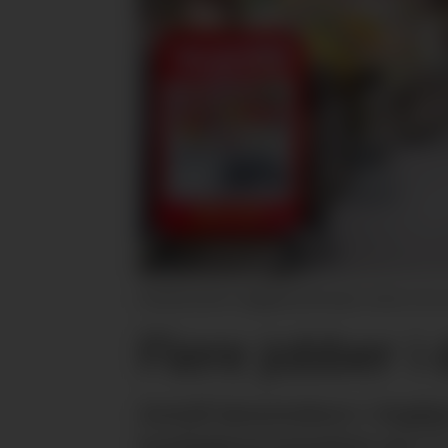
Antall ansatte i dagligvarebransjen vokser mer e
Flere jobber i
Antall lønnstakere i dagli
landsgjennomsnittet på 1,1