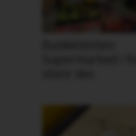
Butikktesten:
Supermarked i f
store sko