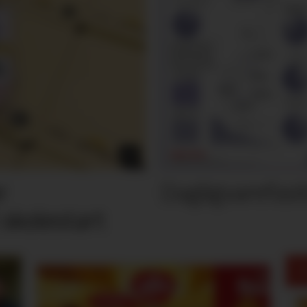
Dagligvarefasi
r
 skolestart
M