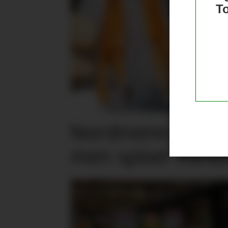
T
Nordmenn er posi
men spiser mind