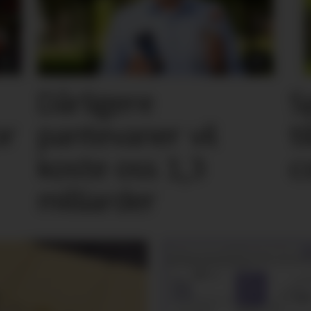
Dårligere
S
or
pantevaner vil
t
koste oss 1,3
c
milliarder