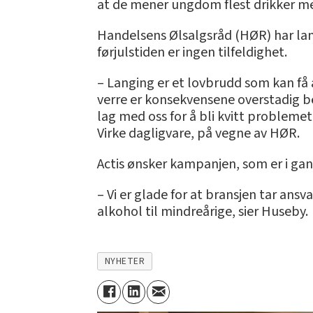
at de mener ungdom flest drikker mer
Handelsens Ølsalgsråd (HØR) har lan
førjulstiden er ingen tilfeldighet.
– Langing er et lovbrudd som kan få 
verre er konsekvensene overstadig be
lag med oss for å bli kvitt problemet,
Virke dagligvare, på vegne av HØR.
Actis ønsker kampanjen, som er i ga
– Vi er glade for at bransjen tar ans
alkohol til mindreårige, sier Huseby.
NYHETER