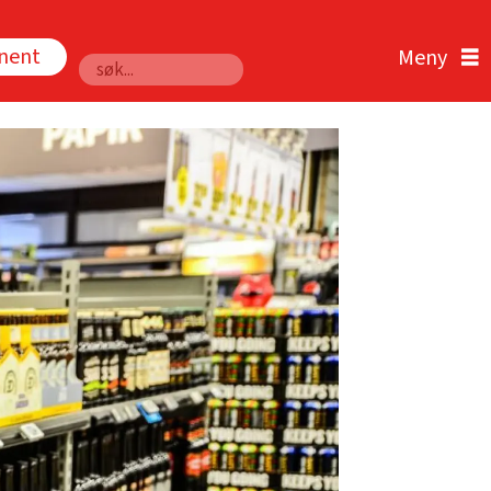
nnent
Søk