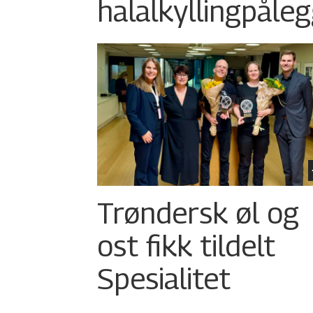
halalkylling­påleg
Trøndersk øl og
ost fikk tildelt
Spesialitet