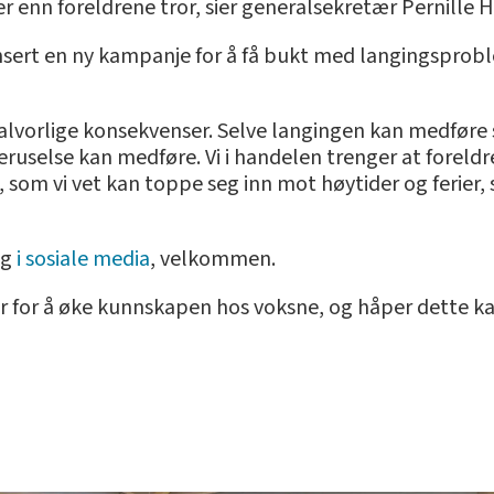
 enn foreldrene tror, sier generalsekretær Pernille Hu
sert en ny kampanje for å få bukt med langingsprobl
alvorlige konsekvenser. Selve langingen kan medføre 
ruselse kan medføre. Vi i handelen trenger at foreldr
 som vi vet kan toppe seg inn mot høytider og ferier, s
ng
i sosiale media
, velkommen.
var for å øke kunnskapen hos voksne, og håper dette kan