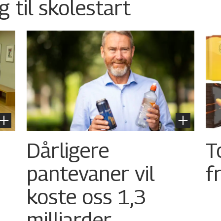
g til skolestart
Dårligere
T
pantevaner vil
f
koste oss 1,3
milliarder