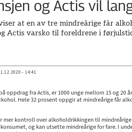
jen og Actis vil langi
viser at en av tre mindreårige får alko
 Actis varsko til foreldrene i førjulst
21.12.2020 - 14:41
n på oppdrag fra Actis, er 1000 unge mellom 15 og 2
 alkohol. Hele 32 prosent oppgir at mindreårige får al
r mer kontroll over alkoholdrikkingen til mindreårige
e konsumet, og kan utsette mindreårige for fare. I und