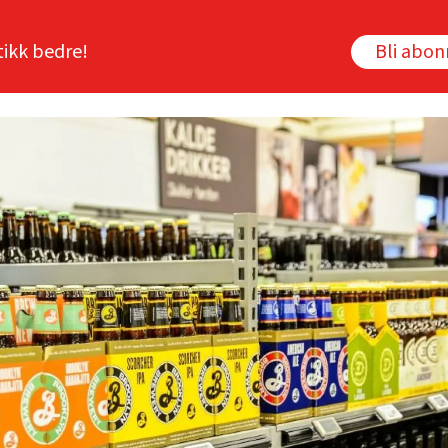
tikk bedre!
Bli abo