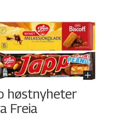
o høstnyheter
ra Freia