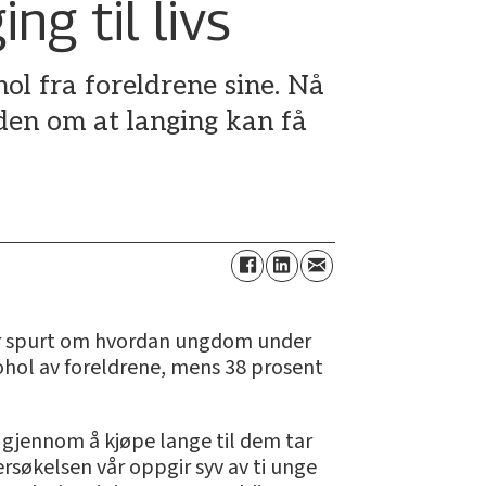
ng til livs
hol fra foreldrene sine. Nå
iden om at langing kan få
0 år spurt om hvordan ungdom under
kohol av foreldrene, mens 38 prosent
 gjennom å kjøpe lange til dem tar
ersøkelsen vår oppgir syv av ti unge