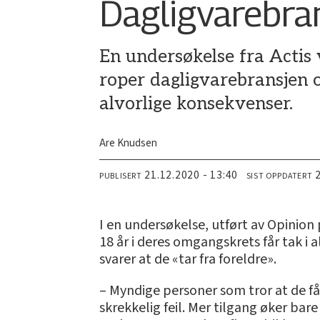
Dagligvarebrans
En undersøkelse fra Actis 
roper dagligvarebransjen og
alvorlige konsekvenser.
Are Knudsen
21.12.2020 - 13:40
PUBLISERT
SIST OPPDATERT
I en undersøkelse, utført av Opinio
18 år i deres omgangskrets får tak i
svarer at de «tar fra foreldre».
– Myndige personer som tror at de få
skrekkelig feil. Mer tilgang øker bar