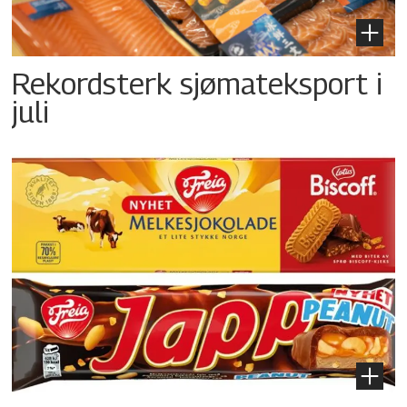
Rekordsterk sjømateksport i
juli