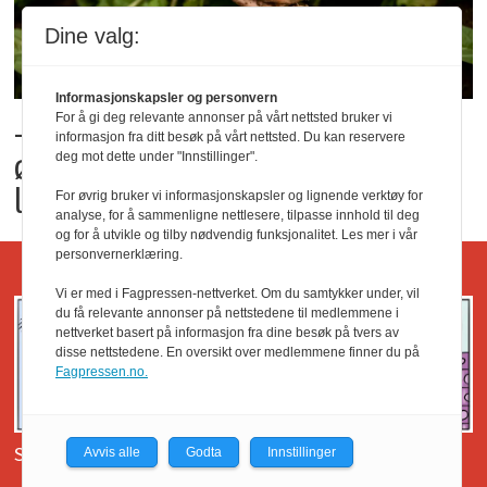
Dine valg:
Informasjonskapsler og personvern
For å gi deg relevante annonser på vårt nettsted bruker vi
– Vekst i nye innmeldte
informasjon fra ditt besøk på vårt nettsted. Du kan reservere
økologiske
deg mot dette under "Innstillinger".
landbruksvirksomheter
For øvrig bruker vi informasjonskapsler og lignende verktøy for
analyse, for å sammenligne nettlesere, tilpasse innhold til deg
og for å utvikle og tilby nødvendig funksjonalitet. Les mer i vår
personvernerklæring.
CONRADS COLONIAL
Vi er med i Fagpressen-nettverket. Om du samtykker under, vil
du få relevante annonser på nettstedene til medlemmene i
nettverket basert på informasjon fra dine besøk på tvers av
disse nettstedene. En oversikt over medlemmene finner du på
Fagpressen.no.
Se tidligere Conrads Colonial her.
Avvis alle
Godta
Innstillinger