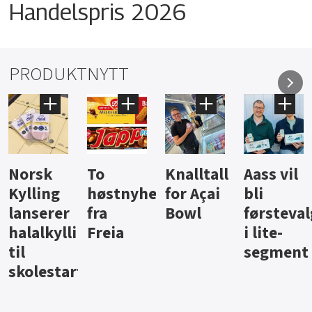
Handelspris 2026
PRODUKTNYTT
Knalltall
Aass vil
Brus og
Hard
ter
for Açai
bli
jus fra
iste fra
Bowl
førstevalg
Berentsen
Hansa
i lite-
segment