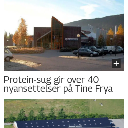
Protein-sug gir over 40
nyansettelser på Tine Frya