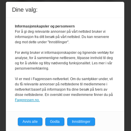
Kolonihagens norske
Dine valg:
yoghurt: Trues av
melkemangel
Informasjonskapsler og personvern
For å gi deg relevante annonser på vårt nettsted bruker vi
Marit Kolby vant
informasjon fra ditt besøk på vårt nettsted. Du kan reservere
Økologisk Norge sin
deg mot dette under "Innstillinger".
hederspris
For øvrig bruker vi informasjonskapsler og lignende verktøy for
analyse, for å sammenligne nettlesere, tilpasse innhold til deg
og for å utvikle og tilby nødvendig funksjonalitet. Les mer i vår
Blir enklere å velge
personvernerklæring.
økologisk i butikkhylla
Vi er med i Fagpressen-nettverket. Om du samtykker under, vil
du få relevante annonser på nettstedene til medlemmene i
nettverket basert på informasjon fra dine besøk på tvers av
Kolonihagen sliter
disse nettstedene. En oversikt over medlemmene finner du på
Fagpressen.no.
med å få tak i nok melk
Rapport: Økokundene
Avvis alle
Godta
Innstillinger