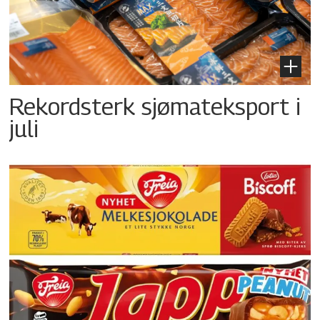
Rekordsterk sjømateksport i
juli