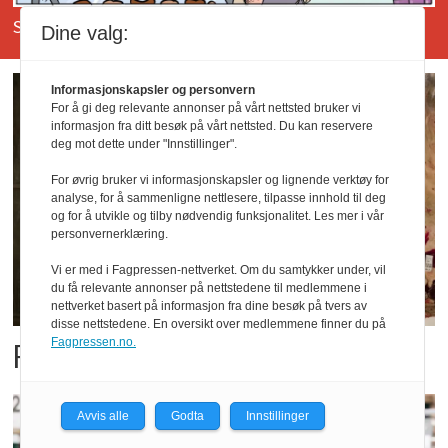
Se tidligere Conrads Colonial her.
Dine valg:
Informasjonskapsler og personvern
For å gi deg relevante annonser på vårt nettsted bruker vi
informasjon fra ditt besøk på vårt nettsted. Du kan reservere
deg mot dette under "Innstillinger".
For øvrig bruker vi informasjonskapsler og lignende verktøy for
analyse, for å sammenligne nettlesere, tilpasse innhold til deg
og for å utvikle og tilby nødvendig funksjonalitet. Les mer i vår
personvernerklæring.
Vi er med i Fagpressen-nettverket. Om du samtykker under, vil
du få relevante annonser på nettstedene til medlemmene i
nettverket basert på informasjon fra dine besøk på tvers av
disse nettstedene. En oversikt over medlemmene finner du på
Fagpressen.no.
Fatland forbedret resultatet
Avvis alle
Godta
Innstillinger