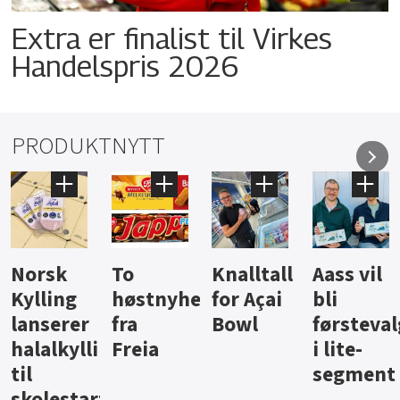
Extra er finalist til Virkes
Handelspris 2026
PRODUKTNYTT
Knalltall
Aass vil
Brus og
Hard
ter
for Açai
bli
jus fra
iste fra
Bowl
førstevalg
Berentsen
Hansa
i lite-
segment