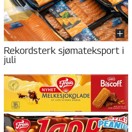
Rekordsterk sjømateksport i
juli