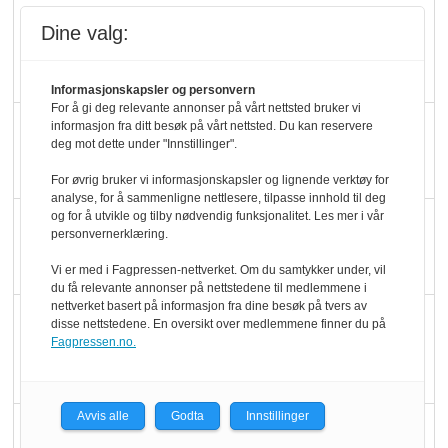
Mat er viktigere enn
Dine valg:
pris når elbilister
velger ladestopp
Informasjonskapsler og personvern
For å gi deg relevante annonser på vårt nettsted bruker vi
Ti bensinstasjoner
informasjon fra ditt besøk på vårt nettsted. Du kan reservere
deg mot dette under "Innstillinger".
legger ned hver måned
For øvrig bruker vi informasjonskapsler og lignende verktøy for
analyse, for å sammenligne nettlesere, tilpasse innhold til deg
og for å utvikle og tilby nødvendig funksjonalitet. Les mer i vår
Potetball, kylling og 98
personvernerklæring.
oktan
Vi er med i Fagpressen-nettverket. Om du samtykker under, vil
du få relevante annonser på nettstedene til medlemmene i
nettverket basert på informasjon fra dine besøk på tvers av
KBS-bransjen i
disse nettstedene. En oversikt over medlemmene finner du på
Fagpressen.no.
endring: Stadig større
serveringstilbud
Avvis alle
Godta
Innstillinger
Vokser med ferdigmat