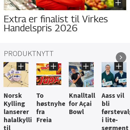
Extra er finalist til Virkes
Handelspris 2026
PRODUKTNYTT
k
To
Knalltall
Aass vil
Brus 
ng
høstnyheter
for Açai
bli
jus fr
rer
fra
Bowl
førstevalg
Beren
kyllingpålegg
Freia
i lite-
segment