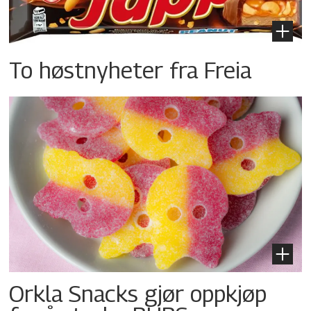
To høstnyheter fra Freia
Orkla Snacks gjør oppkjøp