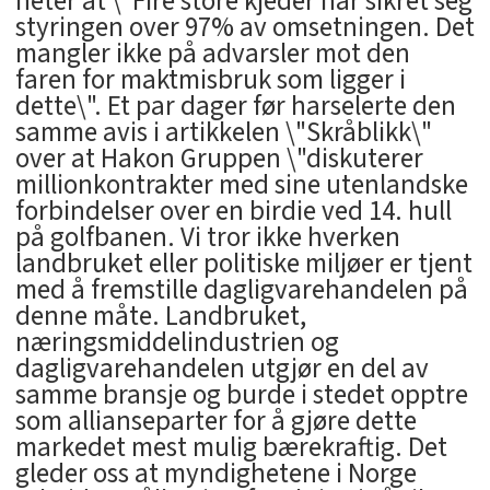
heter at \"Fire store kjeder har sikret seg
styringen over 97% av omsetningen. Det
mangler ikke på advarsler mot den
faren for maktmisbruk som ligger i
dette\". Et par dager før harselerte den
samme avis i artikkelen \"Skråblikk\"
over at Hakon Gruppen \"diskuterer
millionkontrakter med sine utenlandske
forbindelser over en birdie ved 14. hull
på golfbanen. Vi tror ikke hverken
landbruket eller politiske miljøer er tjent
med å fremstille dagligvarehandelen på
denne måte. Landbruket,
næringsmiddelindustrien og
dagligvarehandelen utgjør en del av
samme bransje og burde i stedet opptre
som allianseparter for å gjøre dette
markedet mest mulig bærekraftig. Det
gleder oss at myndighetene i Norge