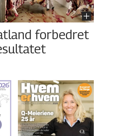
atland forbedret
esultatet