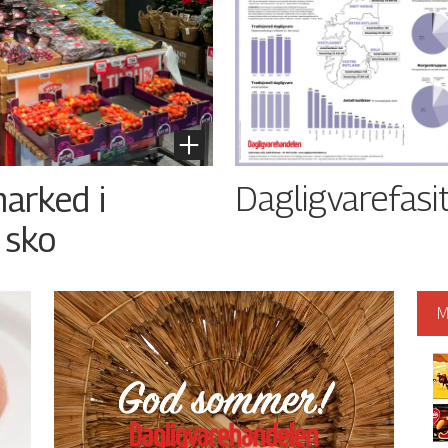
Dagligvarefasi
arked i
 sko
M