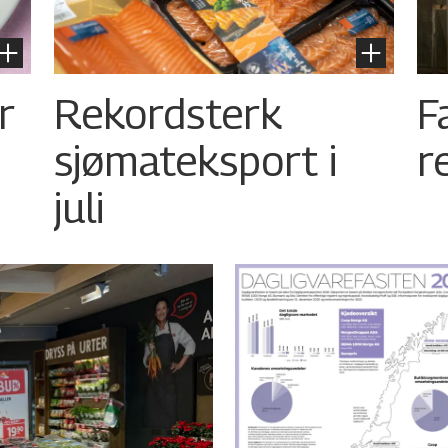
r
Rekordsterk
F
sjømateksport i
r
juli