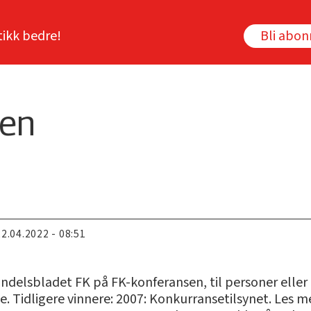
tikk bedre!
Bli abo
sen
22.04.2022 - 08:51
andelsbladet FK på FK-konferansen, til personer eller
ge. Tidligere vinnere: 2007: Konkurransetilsynet. Les