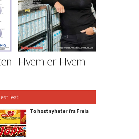
ten
Hvem er Hvem
est lest:
To høstnyheter fra Freia