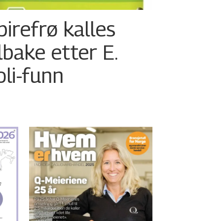
pirefrø kalles
ilbake etter E.
oli-funn