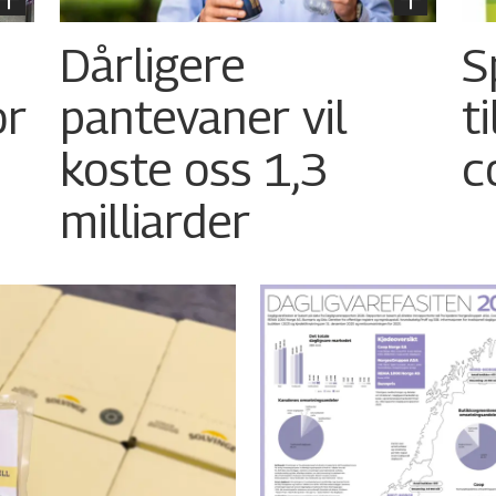
Dårligere
S
or
pantevaner vil
t
koste oss 1,3
c
milliarder