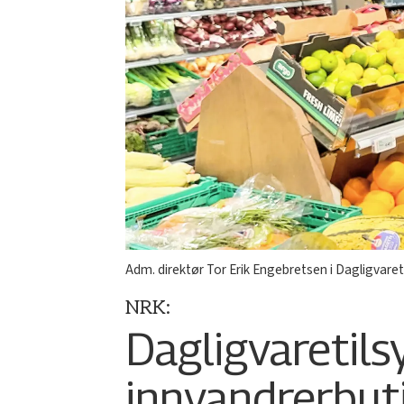
Adm. direktør Tor Erik Engebretsen i Dagligvaret
NRK:
Dagligvaretils
innvandrerbut