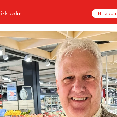
tikk bedre!
Bli abo