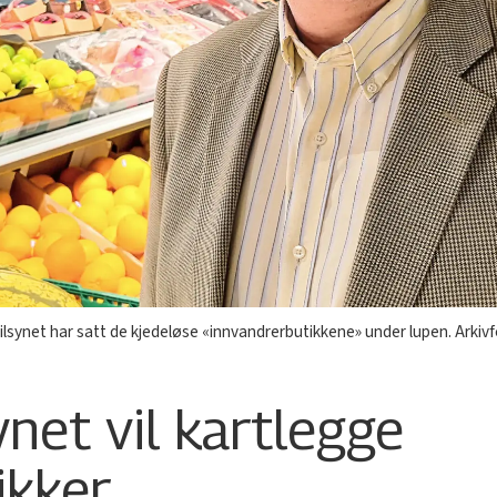
ilsynet har satt de kjedeløse «innvandrerbutikkene» under lupen. Arkiv
ynet vil kartlegge
ikker