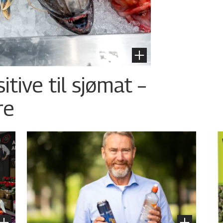
tive til sjømat –
re