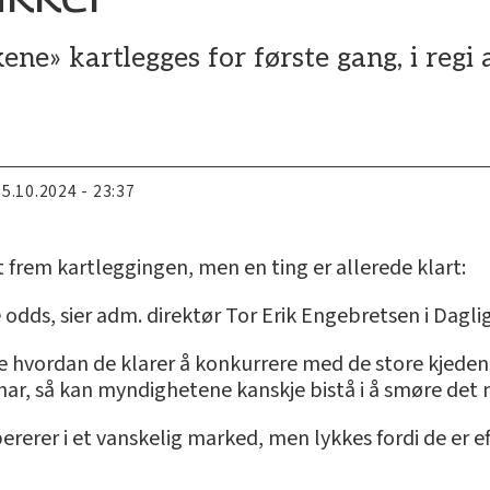
ne» kartlegges for første gang, i regi 
15.10.2024 - 23:37
t frem kartleggingen, men en ting er allerede klart:
 odds, sier adm. direktør Tor Erik Engebretsen i Daglig
 hvordan de klarer å konkurrere med de store kjedene.
 har, så kan myndighetene kanskje bistå i å smøre det
erer i et vanskelig marked, men lykkes fordi de er eff