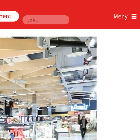
nnent
Søk