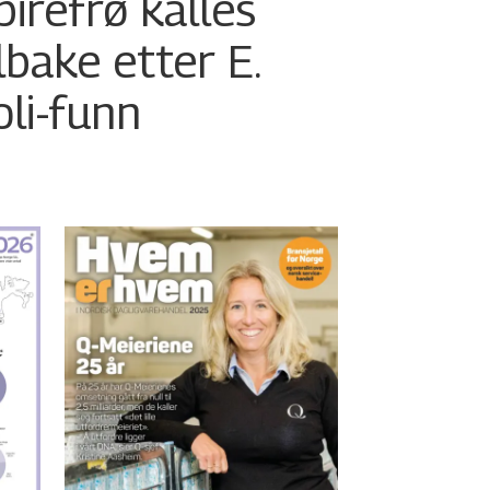
pirefrø kalles
ilbake etter E.
oli-funn