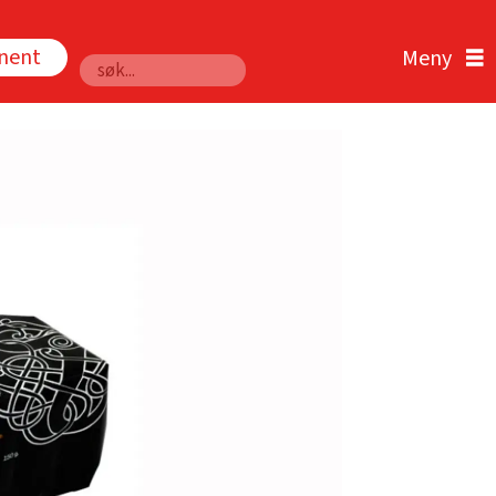
nnent
Søk