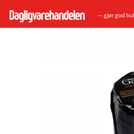
— gjør god bu