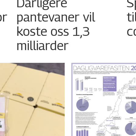
Dårligere
S
or
pantevaner vil
t
koste oss 1,3
c
milliarder