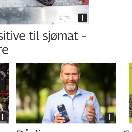
tive til sjømat –
re