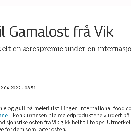
l Gamalost frå Vik
delt en ærespremie under en internasjon
22.04.2022 - 08:51
ie og gull på meieriutstillingen International food co
ane
. I konkurransen ble meieriproduktene vurdert på
disjonsrike osten fra Vik gikk helt til topps. Utmerke
ye for dem som lager osten.