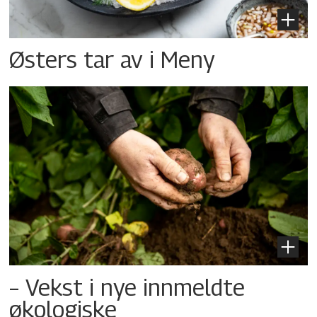
Østers tar av i Meny
– Vekst i nye innmeldte
økologiske