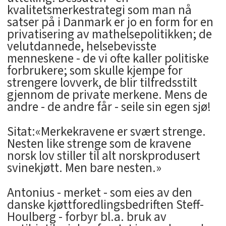
kvalitetsmerkestrategi som man nå
satser på i Danmark er jo en form for en
privatisering av mathelsepolitikken; de
velutdannede, helsebevisste
menneskene - de vi ofte kaller politiske
forbrukere; som skulle kjempe for
strengere lovverk, de blir tilfredsstilt
gjennom de private merkene. Mens de
andre - de andre får - seile sin egen sjø!
Sitat:«Merkekravene er svært strenge.
Nesten like strenge som de kravene
norsk lov stiller til alt norskprodusert
svinekjøtt. Men bare nesten.»
Antonius - merket - som eies av den
danske kjøttforedlingsbedriften Steff-
Houlberg - forbyr bl.a. bruk av