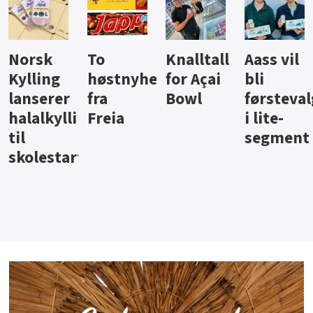
Knalltall
Aass vil
Brus og
Hard
ter
for Açai
bli
jus fra
iste fra
Bowl
førstevalg
Berentsen
Hansa
i lite-
segment