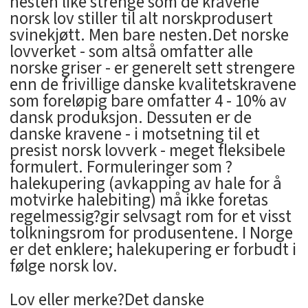
nesten like strenge som de kravene
norsk lov stiller til alt norskprodusert
svinekjøtt. Men bare nesten.Det norske
lovverket - som altså omfatter alle
norske griser - er generelt sett strengere
enn de frivillige danske kvalitetskravene
som foreløpig bare omfatter 4 - 10% av
dansk produksjon. Dessuten er de
danske kravene - i motsetning til et
presist norsk lovverk - meget fleksibele
formulert. Formuleringer som ?
halekupering (avkapping av hale for å
motvirke halebiting) må ikke foretas
regelmessig?gir selvsagt rom for et visst
tolkningsrom for produsentene. I Norge
er det enklere; halekupering er forbudt i
følge norsk lov.
Lov eller merke?Det danske