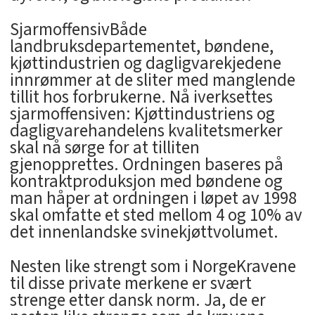
SjarmoffensivBåde
landbruksdepartementet, bøndene,
kjøttindustrien og dagligvarekjedene
innrømmer at de sliter med manglende
tillit hos forbrukerne. Nå iverksettes
sjarmoffensiven: Kjøttindustriens og
dagligvarehandelens kvalitetsmerker
skal nå sørge for at tilliten
gjenopprettes. Ordningen baseres på
kontraktproduksjon med bøndene og
man håper at ordningen i løpet av 1998
skal omfatte et sted mellom 4 og 10% av
det innenlandske svinekjøttvolumet.
Nesten like strengt som i NorgeKravene
til disse private merkene er svært
strenge etter dansk norm. Ja, de er