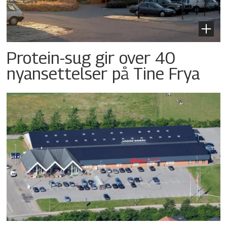
Protein-sug gir over 40
nyansettelser på Tine Frya