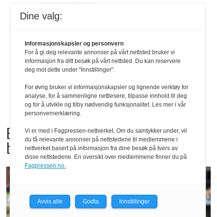
Dine valg:
Informasjonskapsler og personvern
For å gi deg relevante annonser på vårt nettsted bruker vi
informasjon fra ditt besøk på vårt nettsted. Du kan reservere
deg mot dette under "Innstillinger".
For øvrig bruker vi informasjonskapsler og lignende verktøy for
analyse, for å sammenligne nettlesere, tilpasse innhold til deg
og for å utvikle og tilby nødvendig funksjonalitet. Les mer i vår
personvernerklæring.
Bama tilbakekaller
Vi er med i Fagpressen-nettverket. Om du samtykker under, vil
du få relevante annonser på nettstedene til medlemmene i
babyspinat og babyleaf mix
nettverket basert på informasjon fra dine besøk på tvers av
disse nettstedene. En oversikt over medlemmene finner du på
Fagpressen.no.
Avvis alle
Godta
Innstillinger