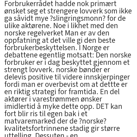
Forbrukerrådet hadde nok primært
ønsket seg et strengere lovverk som ikke
ga såvidt mye ?slingringsmonn? for de
ulike aktørene. Noe i likhet med den
norske regelverket Man er av den
oppfatning at det ville gi den beste
forbrukerbeskyttelsen. I Norge er
debattene egentlig motsatt: Den norske
forbruker er i dag beskyttet gjennom et
strengt lovverk. norske bønder er
delevis positive til videre innskjerpinger
fordi man er overbevist om at dettte er
en riktig strategi for framtida. En del
aktører i varestrømmen ønsker
imidlertid å myke dette opp. DET kan
fort blir ris til egen bak i et
matvaremarked der de ?norske?
kvalitetsfortrinnene stadig gir større
uttelling. Dessuten - en