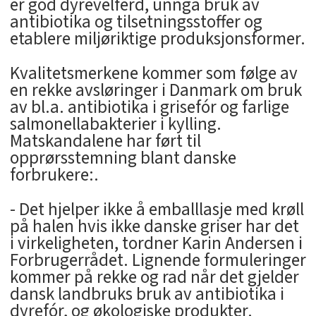
er god dyrevelferd, unngå bruk av
antibiotika og tilsetningsstoffer og
etablere miljøriktige produksjonsformer.
Kvalitetsmerkene kommer som følge av
en rekke avsløringer i Danmark om bruk
av bl.a. antibiotika i grisefór og farlige
salmonellabakterier i kylling.
Matskandalene har ført til
opprørsstemning blant danske
forbrukere:.
- Det hjelper ikke å emballlasje med krøll
på halen hvis ikke danske griser har det
i virkeligheten, tordner Karin Andersen i
Forbrugerrådet. Lignende formuleringer
kommer på rekke og rad når det gjelder
dansk landbruks bruk av antibiotika i
dyrefór, og økologiske produkter.