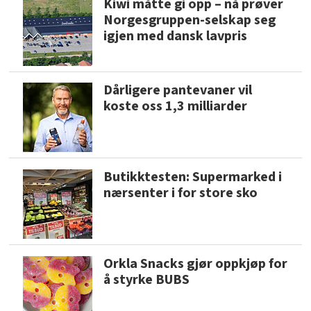
Kiwi måtte gi opp – nå prøver
Norgesgruppen-selskap seg
igjen med dansk lavpris
Dårligere pantevaner vil
koste oss 1,3 milliarder
Butikktesten: Supermarked i
nærsenter i for store sko
Orkla Snacks gjør oppkjøp for
å styrke BUBS