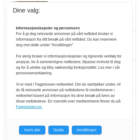
Mat er viktigere enn
Dine valg:
pris når elbilister
velger ladestopp
Informasjonskapsler og personvern
For å gi deg relevante annonser på vårt nettsted bruker vi
Ti bensinstasjoner
informasjon fra ditt besøk på vårt nettsted. Du kan reservere
deg mot dette under "Innstillinger".
legger ned hver måned
For øvrig bruker vi informasjonskapsler og lignende verktøy for
analyse, for å sammenligne nettlesere, tilpasse innhold til deg
Potetball, kylling og 98
og for å utvikle og tilby nødvendig funksjonalitet. Les mer i vår
personvernerklæring.
oktan
Vi er med i Fagpressen-nettverket. Om du samtykker under, vil
du få relevante annonser på nettstedene til medlemmene i
nettverket basert på informasjon fra dine besøk på tvers av
KBS-bransjen i
disse nettstedene. En oversikt over medlemmene finner du på
endring: Stadig større
Fagpressen.no.
serveringstilbud
Avvis alle
Godta
Innstillinger
Vokser med ferdigmat