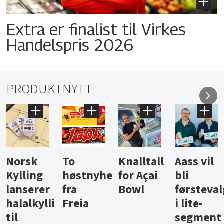
Extra er finalist til Virkes
Handelspris 2026
PRODUKTNYTT
Knalltall
Aass vil
Brus og
Hard
ter
for Açai
bli
jus fra
iste fra
Bowl
førstevalg
Berentsen
Hansa
i lite-
segment