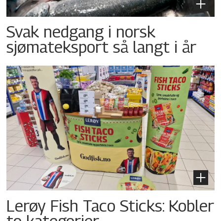
Svak nedgang i norsk
sjømateksport så langt i år
Lerøy Fish Taco Sticks: Kobler
to kategorier