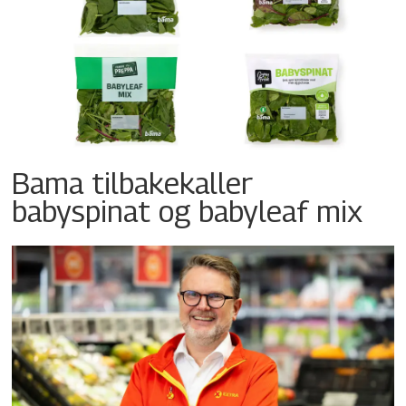
Bama tilbakekaller
babyspinat og babyleaf mix