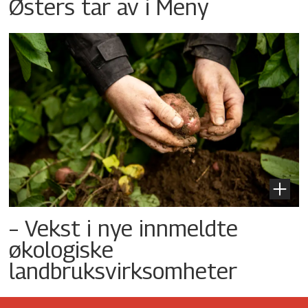
Østers tar av i Meny
– Vekst i nye innmeldte
økologiske
landbruksvirksomheter