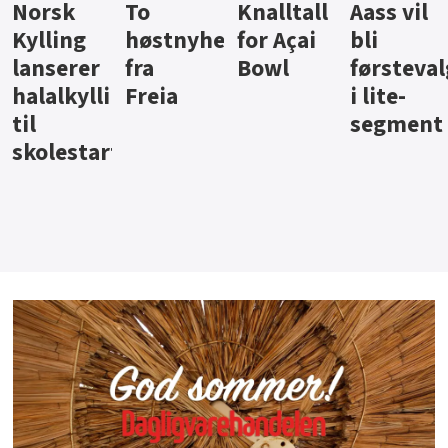
Knalltall
Aass vil
Brus og
Hard
ter
for Açai
bli
jus fra
iste fra
Bowl
førstevalg
Berentsen
Hansa
i lite-
segment