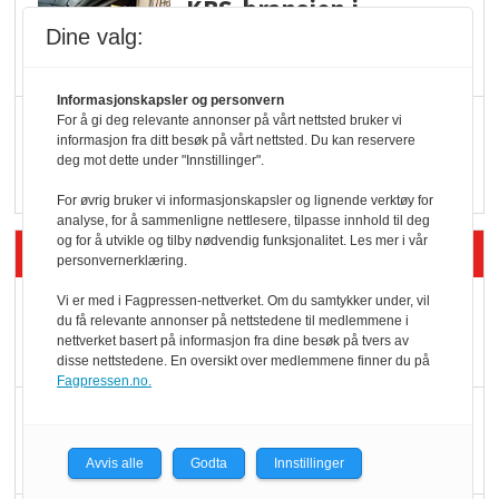
KBS-bransjen i
endring: Stadig større
Dine valg:
serveringstilbud
Informasjonskapsler og personvern
Vokser med ferdigmat
For å gi deg relevante annonser på vårt nettsted bruker vi
informasjon fra ditt besøk på vårt nettsted. Du kan reservere
i dagligvare
deg mot dette under "Innstillinger".
For øvrig bruker vi informasjonskapsler og lignende verktøy for
analyse, for å sammenligne nettlesere, tilpasse innhold til deg
og for å utvikle og tilby nødvendig funksjonalitet. Les mer i vår
Siste artikler - Butikk i praksis
personvernerklæring.
Vi er med i Fagpressen-nettverket. Om du samtykker under, vil
Rema-flaggskip
du få relevante annonser på nettstedene til medlemmene i
dundrer videre
nettverket basert på informasjon fra dine besøk på tvers av
disse nettstedene. En oversikt over medlemmene finner du på
Fagpressen.no.
Slik opprettholdes
ølsalget
Avvis alle
Godta
Innstillinger