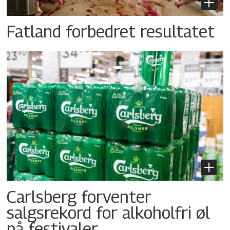
Fatland forbedret resultatet
Carlsberg forventer
salgsrekord for alkoholfri øl
på festivaler