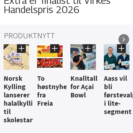
Extra er finalist til Virkes
Handelspris 2026
PRODUKTNYTT
Knalltall
Aass vil
Brus og
Hard
ter
for Açai
bli
jus fra
iste fra
Bowl
førstevalg
Berentsen
Hansa
i lite-
segment