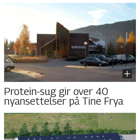
Protein-sug gir over 40
nyansettelser på Tine Frya