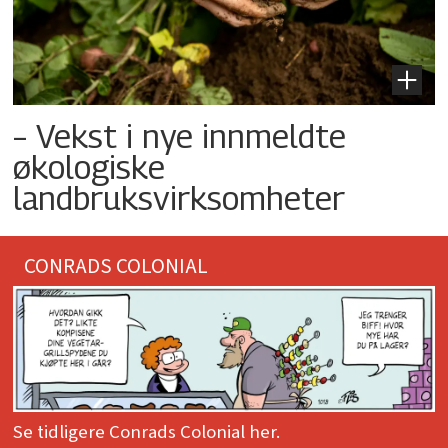
– Vekst i nye innmeldte
økologiske
landbruksvirksomheter
CONRADS COLONIAL
Se tidligere Conrads Colonial her.