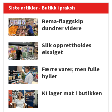
Siste artikler - Butikk i praksis
Rema-flaggskip
dundrer videre
Slik opprettholdes
ølsalget
Færre varer, men fulle
hyller
KI lager mat i butikken