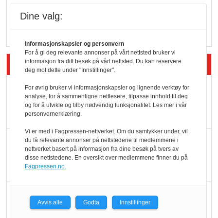
Q passerte 1 milliard i
Dine valg:
Rema i 2025
Informasjonskapsler og personvern
For å gi deg relevante annonser på vårt nettsted bruker vi
Siste artikler - Økologisk
informasjon fra ditt besøk på vårt nettsted. Du kan reservere
deg mot dette under "Innstillinger".
Kolonihagens norske
For øvrig bruker vi informasjonskapsler og lignende verktøy for
analyse, for å sammenligne nettlesere, tilpasse innhold til deg
yoghurt: Trues av
og for å utvikle og tilby nødvendig funksjonalitet. Les mer i vår
melkemangel
personvernerklæring.
Vi er med i Fagpressen-nettverket. Om du samtykker under, vil
Marit Kolby vant
du få relevante annonser på nettstedene til medlemmene i
nettverket basert på informasjon fra dine besøk på tvers av
Økologisk Norge sin
disse nettstedene. En oversikt over medlemmene finner du på
hederspris
Fagpressen.no.
Blir enklere å velge
Avvis alle
Godta
Innstillinger
økologisk i butikkhylla