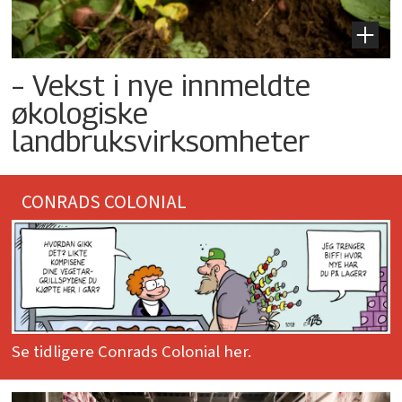
– Vekst i nye innmeldte
økologiske
landbruksvirksomheter
CONRADS COLONIAL
Se tidligere Conrads Colonial her.