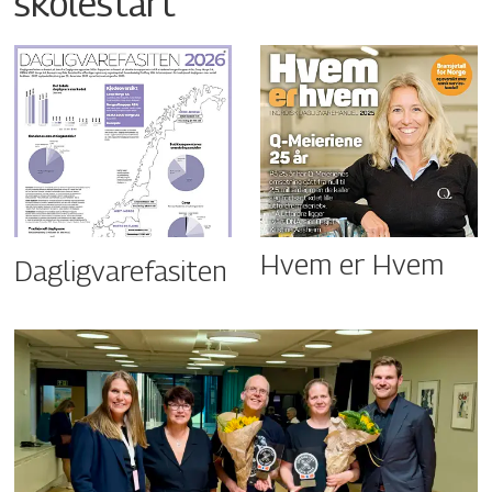
skolestart
Hvem er Hvem
Dagligvarefasiten