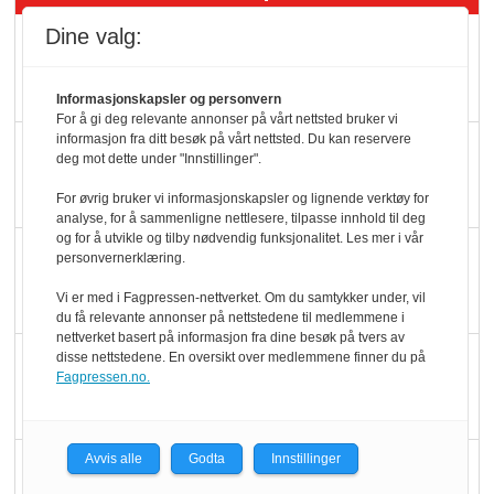
Dine valg:
Rema-flaggskip
dundrer videre
Informasjonskapsler og personvern
For å gi deg relevante annonser på vårt nettsted bruker vi
informasjon fra ditt besøk på vårt nettsted. Du kan reservere
Slik opprettholdes
deg mot dette under "Innstillinger".
ølsalget
For øvrig bruker vi informasjonskapsler og lignende verktøy for
analyse, for å sammenligne nettlesere, tilpasse innhold til deg
og for å utvikle og tilby nødvendig funksjonalitet. Les mer i vår
Færre varer, men fulle
personvernerklæring.
hyller
Vi er med i Fagpressen-nettverket. Om du samtykker under, vil
du få relevante annonser på nettstedene til medlemmene i
nettverket basert på informasjon fra dine besøk på tvers av
KI lager mat i butikken
disse nettstedene. En oversikt over medlemmene finner du på
Fagpressen.no.
Avvis alle
Godta
Innstillinger
Q passerte 1 milliard i