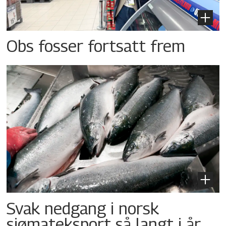
Obs fosser fortsatt frem
Svak nedgang i norsk
sjømateksport så langt i år