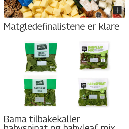
Matgledefinalistene er klare
Bama tilbakekaller
babyspinat og babyleaf mix