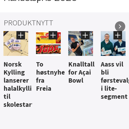
PRODUKTNYTT
Knalltall
Aass vil
Brus og
Hard
ter
for Açai
bli
jus fra
iste fra
Bowl
førstevalg
Berentsen
Hansa
i lite-
segment