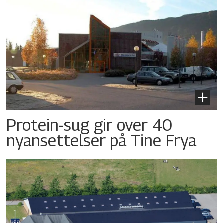
Protein-sug gir over 40
nyansettelser på Tine Frya