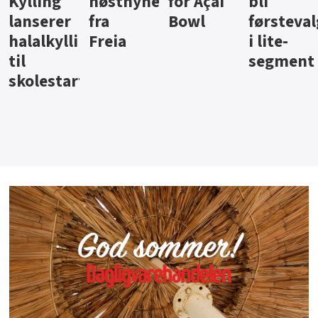
ter
for Açai
bli
jus fra
iste fra
Bowl
førstevalg
Berentsen
Hansa
i lite-
segment