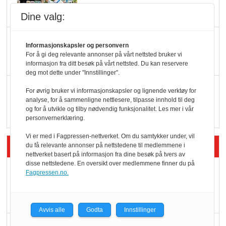
hyller
Dine valg:
KI lager mat i butikken
Informasjonskapsler og personvern
For å gi deg relevante annonser på vårt nettsted bruker vi
informasjon fra ditt besøk på vårt nettsted. Du kan reservere
deg mot dette under "Innstillinger".
Q passerte 1 milliard i
For øvrig bruker vi informasjonskapsler og lignende verktøy for
Rema i 2025
analyse, for å sammenligne nettlesere, tilpasse innhold til deg
og for å utvikle og tilby nødvendig funksjonalitet. Les mer i vår
personvernerklæring.
Vi er med i Fagpressen-nettverket. Om du samtykker under, vil
Siste artikler - Økologisk
du få relevante annonser på nettstedene til medlemmene i
nettverket basert på informasjon fra dine besøk på tvers av
disse nettstedene. En oversikt over medlemmene finner du på
Kolonihagens norske
Fagpressen.no.
yoghurt: Trues av
melkemangel
Avvis alle
Godta
Innstillinger