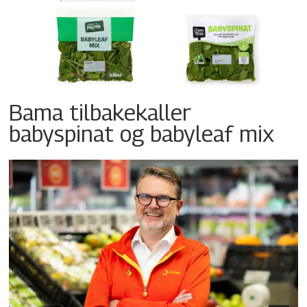
Bama tilbakekaller
babyspinat og babyleaf mix