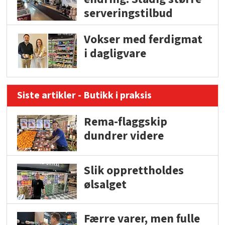
serveringstilbud
Vokser med ferdigmat
i dagligvare
Siste artikler - Butikk i praksis
Rema-flaggskip
dundrer videre
Slik opprettholdes
ølsalget
Færre varer, men fulle