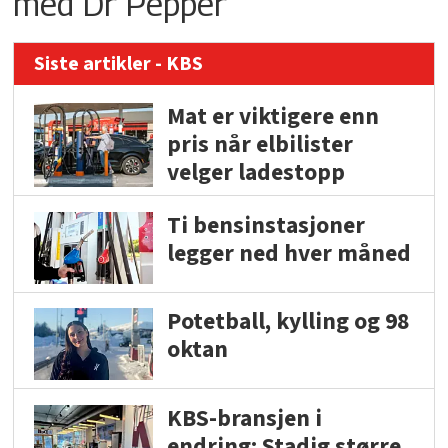
med Dr Pepper
Siste artikler - KBS
Mat er viktigere enn
pris når elbilister
velger ladestopp
Ti bensinstasjoner
legger ned hver måned
Potetball, kylling og 98
oktan
KBS-bransjen i
endring: Stadig større