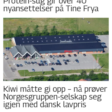
Protein-sug gir over 40
nyansettelser på Tine Frya
Kiwi måtte gi opp – nå prøver
Norgesgruppen-selskap seg
igjen med dansk lavpris