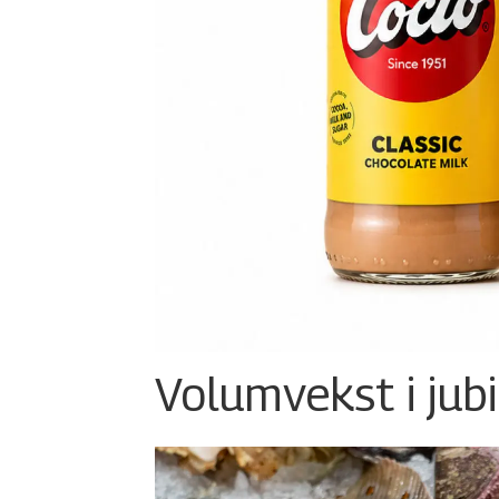
Volumvekst i jub