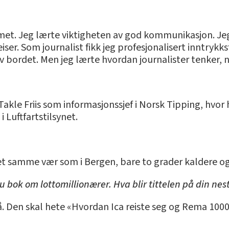
rmet. Jeg lærte viktigheten av god kommunikasjon. Jeg
eiser. Som journalist fikk jeg profesjonalisert inntryk
 av bordet. Men jeg lærte hvordan journalister tenker, n
kle Friis som informasjonssjef i Norsk Tipping, hvor ha
Luftfartstilsynet.
r det samme vær som i Bergen, bare to grader kaldere 
u bok om lottomillionærer. Hva blir tittelen på din nes
nå. Den skal hete «Hvordan Ica reiste seg og Rema 100
.