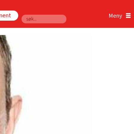
nnent
Søk