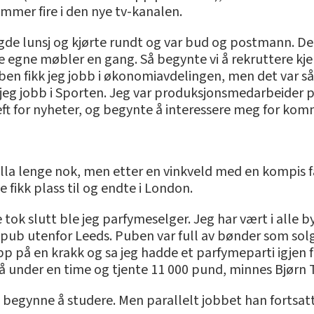
nummer fire i den nye tv-kanalen.
de lunsj og kjørte rundt og var bud og postmann. Det v
kke egne møbler en gang. Så begynte vi å rekruttere k
n fikk jeg jobb i økonomiavdelingen, men det var så kj
jeg jobb i Sporten. Jeg var produksjonsmedarbeider p
 teft for nyheter, og begynte å interessere meg for komm
lla lenge nok, men etter en vinkveld med en kompis fan
e fikk plass til og endte i London.
 tok slutt ble jeg parfymeselger. Jeg har vært i alle 
 pub utenfor Leeds. Puben var full av bønder som solg
p på en krakk og sa jeg hadde et parfymeparti igjen f
å under en time og tjente 11 000 pund, minnes Bjørn Ta
ll begynne å studere. Men parallelt jobbet han fortsat