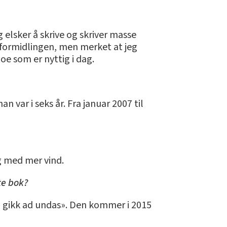
 elsker å skrive og skriver masse
ksformidlingen, men merket at jeg
oe som er nyttig i dag.
n var i seks år. Fra januar 2007 til
og med mer vind.
te bok?
0 gikk ad undas». Den kommer i 2015