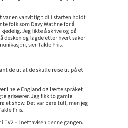
ar en vanvittig tid! I starten holdt
jente folk som Davy Wathne for å
edelig. Jeg likte å skrive og på
å desken og lagde etter hvert saker
unikasjon, sier Takle Friis.
t de ut at de skulle reise ut på et
byer i hele England og lærte språket
te griseører. Jeg fikk to gamle
ra et show. Det var bare tull, men jeg
kle Friis.
t i TV2 – i nettavisen denne gangen.