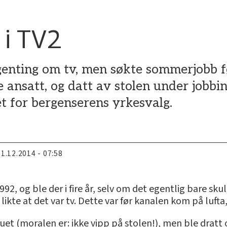
 i TV2
genting om tv, men søkte sommerjobb f
 ansatt, og datt av stolen under jobbin
t for bergenserens yrkesvalg.
11.12.2014 - 07:58
 1992, og ble der i fire år, selv om det egentlig bare 
 likte at det var tv. Dette var før kanalen kom på lufta
uet (moralen er: ikke vipp på stolen!), men ble dratt 