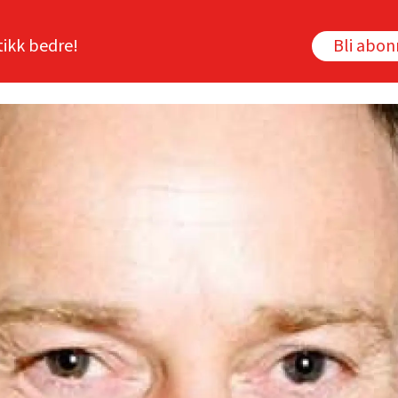
tikk bedre!
Bli abo