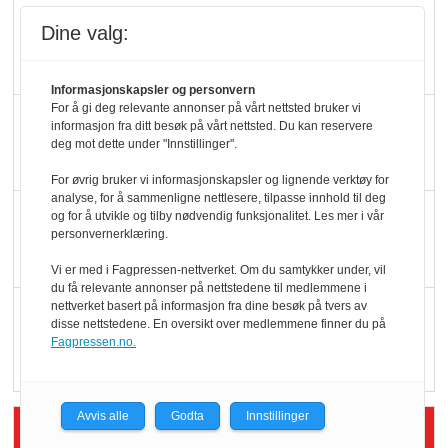
Slik opprettholdes
Dine valg:
ølsalget
Informasjonskapsler og personvern
For å gi deg relevante annonser på vårt nettsted bruker vi
Færre varer, men fulle
informasjon fra ditt besøk på vårt nettsted. Du kan reservere
hyller
deg mot dette under "Innstillinger".
For øvrig bruker vi informasjonskapsler og lignende verktøy for
analyse, for å sammenligne nettlesere, tilpasse innhold til deg
KI lager mat i butikken
og for å utvikle og tilby nødvendig funksjonalitet. Les mer i vår
personvernerklæring.
Vi er med i Fagpressen-nettverket. Om du samtykker under, vil
du få relevante annonser på nettstedene til medlemmene i
nettverket basert på informasjon fra dine besøk på tvers av
Q passerte 1 milliard i
disse nettstedene. En oversikt over medlemmene finner du på
Rema i 2025
Fagpressen.no.
Avvis alle
Godta
Innstillinger
Siste artikler - Økologisk