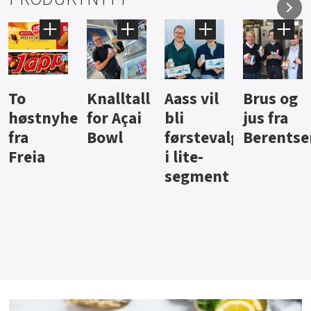
Knalltall
Aass vil
Brus og
Hard
ter
for Açai
bli
jus fra
iste fra
Bowl
førstevalg
Berentsen
Hansa
i lite-
segment