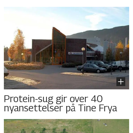
Protein-sug gir over 40
nyansettelser på Tine Frya