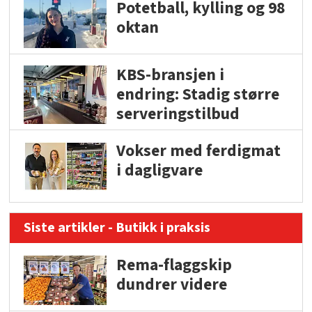
Potetball, kylling og 98
oktan
KBS-bransjen i
endring: Stadig større
serveringstilbud
Vokser med ferdigmat
i dagligvare
Siste artikler - Butikk i praksis
Rema-flaggskip
dundrer videre