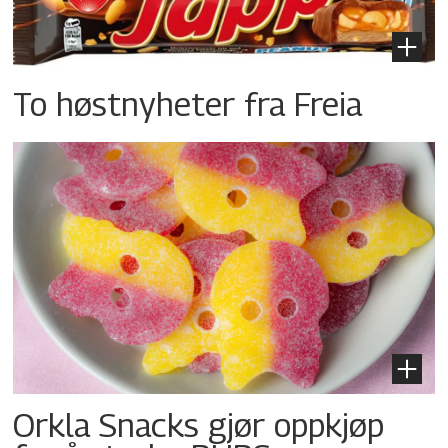
To høstnyheter fra Freia
Orkla Snacks gjør oppkjøp