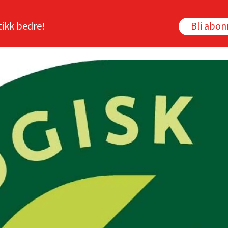
tikk bedre!
Bli abo