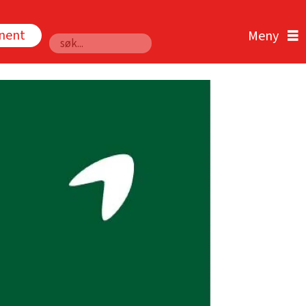
nnent
Søk