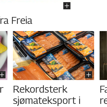
ra Freia
r
Rekordsterk
F
sjømateksport i
r