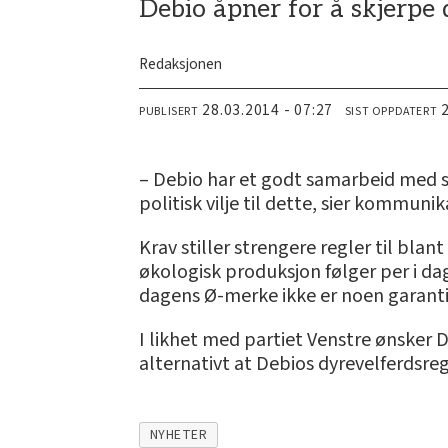
Debio åpner for å skjerpe
Redaksjonen
28.03.2014 - 07:27
PUBLISERT
SIST OPPDATERT
– Debio har et godt samarbeid med sv
politisk vilje til dette, sier kommun
Krav stiller strengere regler til bla
økologisk produksjon følger per i d
dagens Ø-merke ikke er noen garanti
I likhet med partiet Venstre ønsker 
alternativt at Debios dyrevelferdsreg
NYHETER