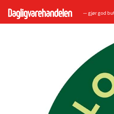
— gjør god bu