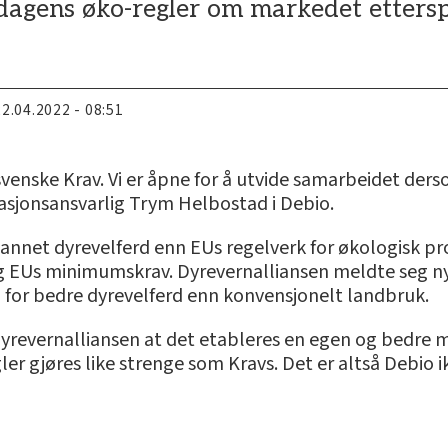
 dagens øko-regler om markedet ettersp
22.04.2022 - 08:51
enske Krav. Vi er åpne for å utvide samarbeidet ders
ikasjonsansvarlig Trym Helbostad i Debio.
nt annet dyrevelferd enn EUs regelverk for økologisk p
ag EUs minimumskrav. Dyrevernalliansen meldte seg ny
 for bedre dyrevelferd enn konvensjonelt landbruk.
Dyrevernalliansen at det etableres en egen og bedre 
ler gjøres like strenge som Kravs. Det er altså Debio 