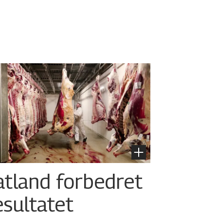
atland forbedret
esultatet