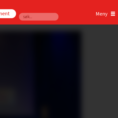
nnent
Søk