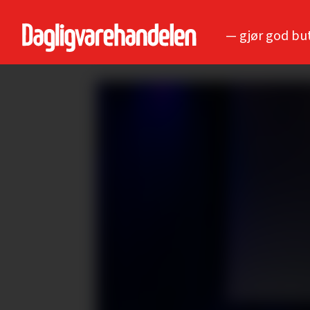
— gjør god bu