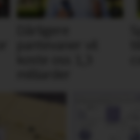
Dårligere
S
or
pantevaner vil
t
koste oss 1,3
c
milliarder