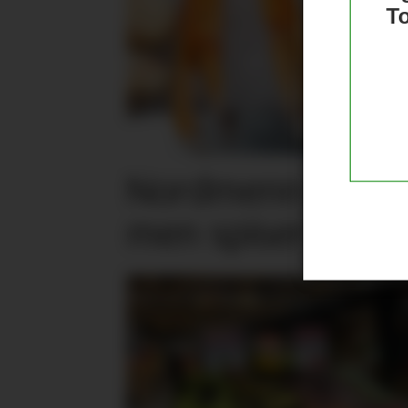
T
Nordmenn er posi
men spiser mind