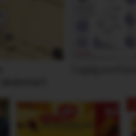
Dagligvarefasi
r
 skolestart
M