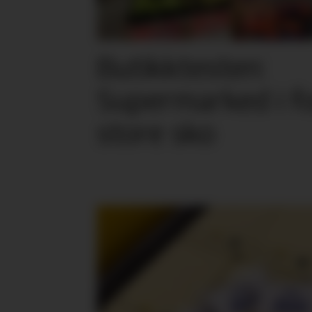
Butikktesten:
Supermarked i f
store sko