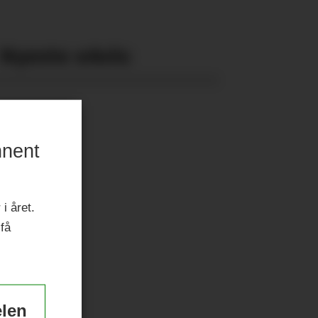
Nyeste eAvis:
nnent
i året.
 få
elen