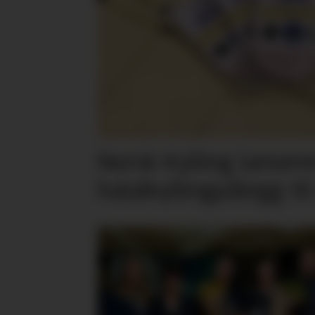
Norsk Kylling lansere
halalkyllingpålegg til