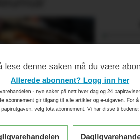
ileumsår
å lese denne saken må du være abo
Allerede abonnent? Logg inn her
varehandelen - nye saker på nett hver dag og 24 papiraviser 
le abonnement gir tilgang til alle artikler og e-utgaven. For å
papirutgaven, velg totalabonnement. Vi har disse tilbudene:
ligvarehandelen
Dagligvarehand