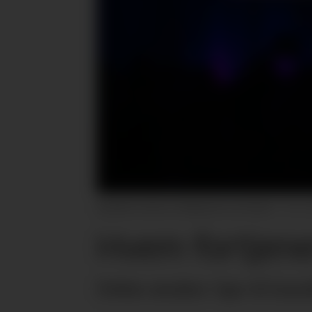
Fjorårets vinner av Matprisen var Hanen.
Hvem fortjene
Debio ønsker tips til kand