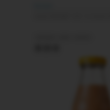
Nils
Vanebo
19.03.2025 - 13:12
PUBLISERT
SIST OPPDATERT
MATPRISEN
DEBIO
NYHETER