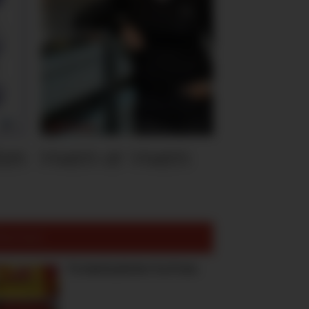
ten
Hvem er Hvem
est lest:
To høstnyheter fra Freia