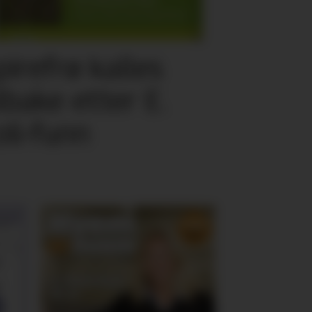
pirefrø kalles
ilbake etter E.
oli-funn