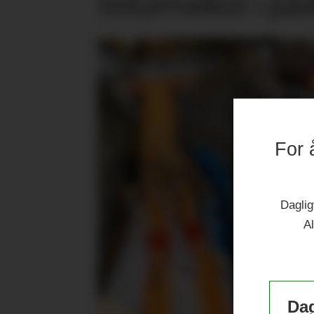
Volumvekst i jub
For 
Daglig
Al
Dag