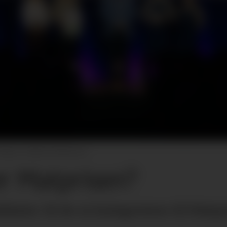
Magnus Gulliksen/Matprisen
r Matprisen?
idater til de ni kategoriene til Matpr