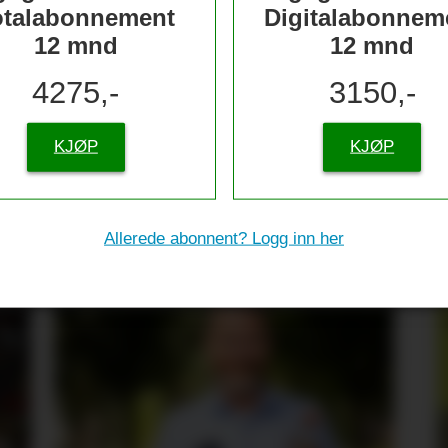
otalabonnement
Digitalabonnem
12 mnd
12 mnd
4275,-
3150,-
KJØP
KJØP
tive til sjømat –
Allerede abonnent? Logg inn her
re