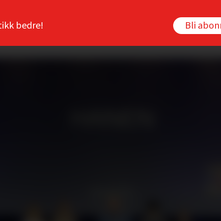
tikk bedre!
Bli abo