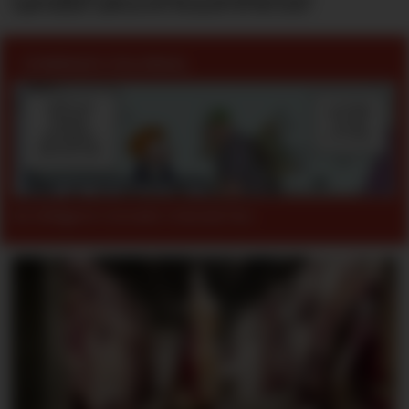
landbruksvirksomheter
CONRADS COLONIAL
Se tidligere Conrads Colonial her.