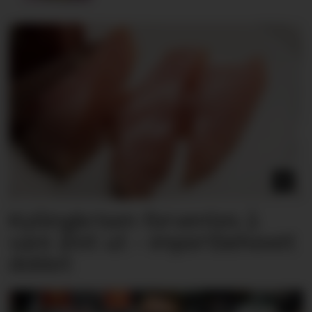
Kyllingkrisen forventes å
vare året ut – importbehovet
doblet