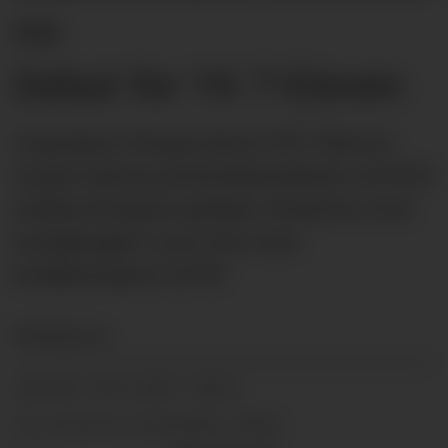
KBS
Debut for YX 7-Eleven
I dag åpner Norges første YX 7-Eleven-
stasjon dørene på Brokelandsheia ved E18
mellom Kragerø og Risør. Stasjonen stod
ferdigbygget i mai i fjor med
butikkonseptet til YX
Redaksjonen
14.11.2017 - 08:21
PUBLISERT
22.04.2022 - 08:51
SIST OPPDATERT