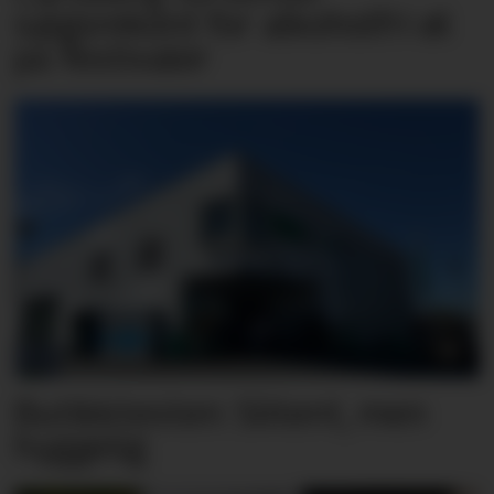
salgsrekord for alkoholfri øl
på festivaler
Butikktesten: Slitent, men
hyggelig