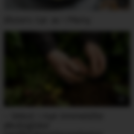
Østers tar av i Meny
– Vekst i nye innmeldte
økologiske