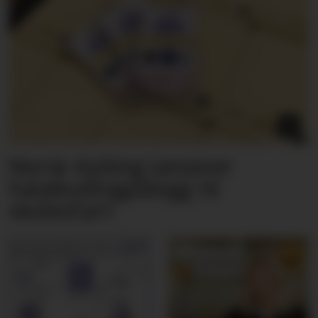
Norsk Kylling lanserer
halalkyllingpålegg til
skolestart