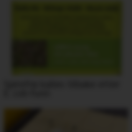
Spirefrø kalles tilbake etter
E. coli-funn