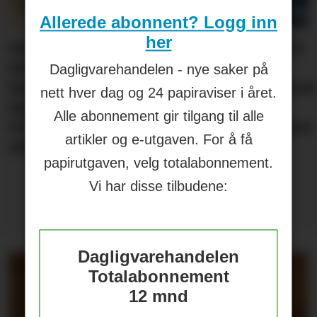
Allerede abonnent? Logg inn
her
Knalltall
Aass vil
Brus og
Hard
ter
for Açai
bli
jus fra
iste fra
Dagligvarehandelen - nye saker på
Bowl
førstevalg
Berentsen
Hansa
nett hver dag og 24 papiraviser i året.
i lite-
Alle abonnement gir tilgang til alle
segment
artikler og e-utgaven. For å få
papirutgaven, velg totalabonnement.
Vi har disse tilbudene:
Dagligvarehandelen
Totalabonnement
12 mnd