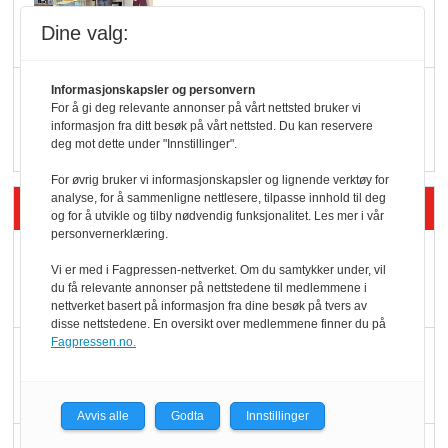
endring: Stadig større
Dine valg:
serveringstilbud
Vokser med ferdigmat
Informasjonskapsler og personvern
For å gi deg relevante annonser på vårt nettsted bruker vi
i dagligvare
informasjon fra ditt besøk på vårt nettsted. Du kan reservere
deg mot dette under "Innstillinger".
For øvrig bruker vi informasjonskapsler og lignende verktøy for
analyse, for å sammenligne nettlesere, tilpasse innhold til deg
Siste artikler - Butikk i praksis
og for å utvikle og tilby nødvendig funksjonalitet. Les mer i vår
personvernerklæring.
Rema-flaggskip
Vi er med i Fagpressen-nettverket. Om du samtykker under, vil
dundrer videre
du få relevante annonser på nettstedene til medlemmene i
nettverket basert på informasjon fra dine besøk på tvers av
disse nettstedene. En oversikt over medlemmene finner du på
Fagpressen.no.
Slik opprettholdes
ølsalget
Avvis alle
Godta
Innstillinger