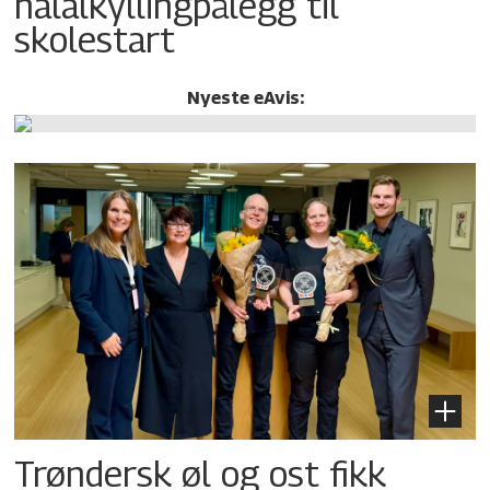
halalkylling­pålegg til
skolestart
Nyeste eAvis:
Trøndersk øl og ost fikk