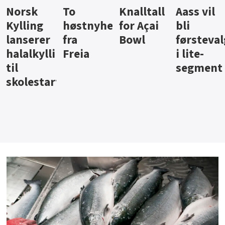
Knalltall
Aass vil
Brus og
Hard
ter
for Açai
bli
jus fra
iste fra
Bowl
førstevalg
Berentsen
Hansa
i lite-
segment