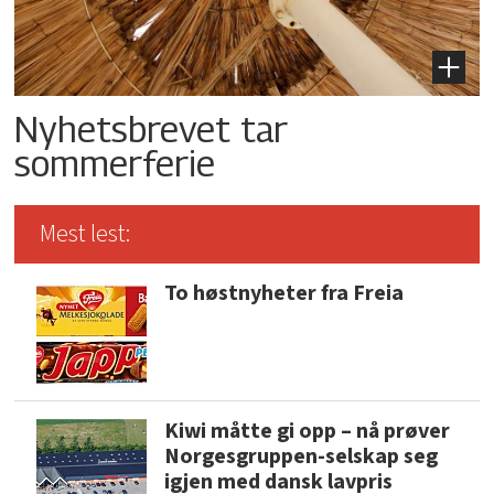
Nyhetsbrevet tar
sommerferie
Mest lest:
To høstnyheter fra Freia
Kiwi måtte gi opp – nå prøver
Norgesgruppen-selskap seg
igjen med dansk lavpris