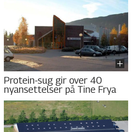
Protein-sug gir over 40
nyansettelser på Tine Frya