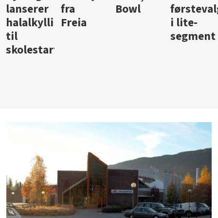
Bowl
førstevalg
Berentsen
Hansa
i lite-
segment