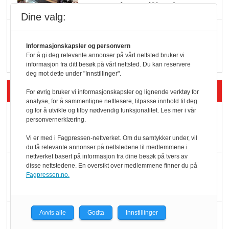
serveringstilbud
Dine valg:
Vokser med ferdigmat
i dagligvare
Informasjonskapsler og personvern
For å gi deg relevante annonser på vårt nettsted bruker vi
informasjon fra ditt besøk på vårt nettsted. Du kan reservere
deg mot dette under "Innstillinger".
Siste artikler - Butikk i praksis
For øvrig bruker vi informasjonskapsler og lignende verktøy for
analyse, for å sammenligne nettlesere, tilpasse innhold til deg
og for å utvikle og tilby nødvendig funksjonalitet. Les mer i vår
Rema-flaggskip
personvernerklæring.
dundrer videre
Vi er med i Fagpressen-nettverket. Om du samtykker under, vil
du få relevante annonser på nettstedene til medlemmene i
nettverket basert på informasjon fra dine besøk på tvers av
Slik opprettholdes
disse nettstedene. En oversikt over medlemmene finner du på
Fagpressen.no.
ølsalget
Færre varer, men fulle
Avvis alle
Godta
Innstillinger