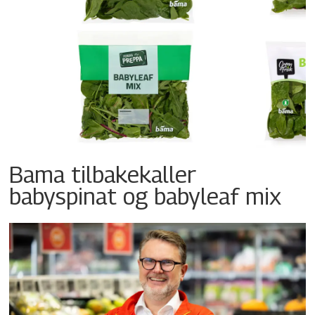
Bama tilbakekaller
babyspinat og babyleaf mix