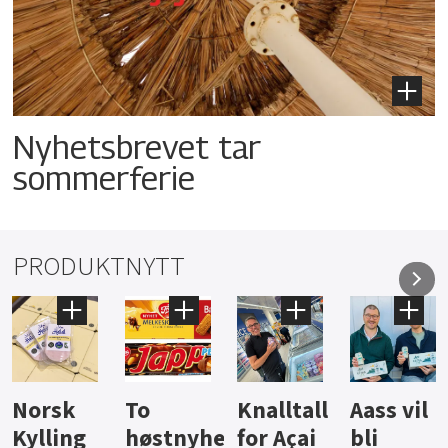
Nyhetsbrevet tar
sommerferie
PRODUKTNYTT
Knalltall
Aass vil
Brus og
Hard
ter
for Açai
bli
jus fra
iste fra