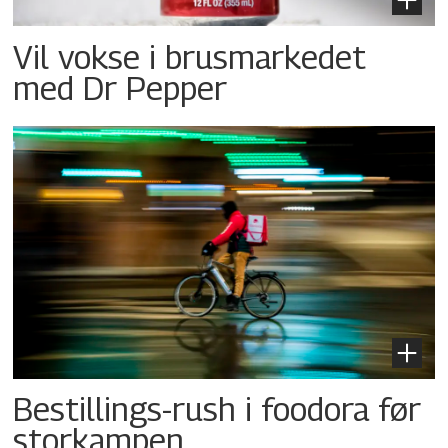
Vil vokse i brusmarkedet
med Dr Pepper
Bestillings-rush i foodora før
storkampen