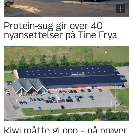
Protein-sug gir over 40
nyansettelser på Tine Frya
Kiwi måtte gi opp – nå prøver