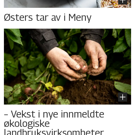
Østers tar av i Meny
– Vekst i nye innmeldte
økologiske
landbruksvirksomheter