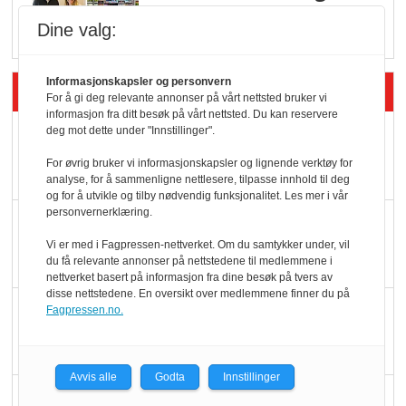
i dagligvare
Dine valg:
Informasjonskapsler og personvern
Siste artikler - Butikk i praksis
For å gi deg relevante annonser på vårt nettsted bruker vi
informasjon fra ditt besøk på vårt nettsted. Du kan reservere
deg mot dette under "Innstillinger".
Rema-flaggskip
dundrer videre
For øvrig bruker vi informasjonskapsler og lignende verktøy for
analyse, for å sammenligne nettlesere, tilpasse innhold til deg
og for å utvikle og tilby nødvendig funksjonalitet. Les mer i vår
personvernerklæring.
Slik opprettholdes
ølsalget
Vi er med i Fagpressen-nettverket. Om du samtykker under, vil
du få relevante annonser på nettstedene til medlemmene i
nettverket basert på informasjon fra dine besøk på tvers av
disse nettstedene. En oversikt over medlemmene finner du på
Færre varer, men fulle
Fagpressen.no.
hyller
Avvis alle
Godta
Innstillinger
KI lager mat i butikken