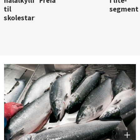
i lite-
segment