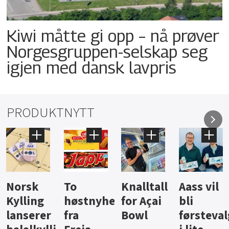
Kiwi måtte gi opp – nå prøver
Norgesgruppen-selskap seg
igjen med dansk lavpris
PRODUKTNYTT
Knalltall
Aass vil
Brus og
Hard
ter
for Açai
bli
jus fra
iste fra
Bowl
førstevalg
Berentsen
Hansa