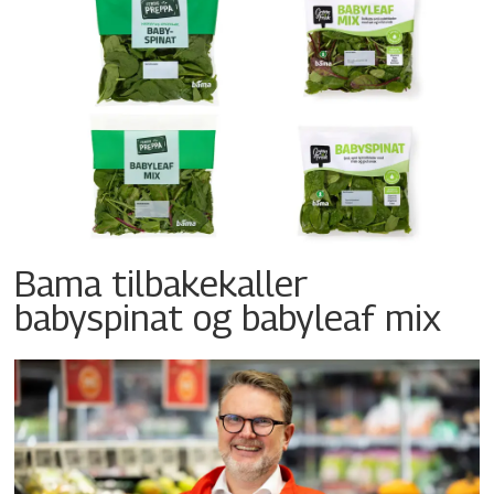
Bama tilbakekaller
babyspinat og babyleaf mix