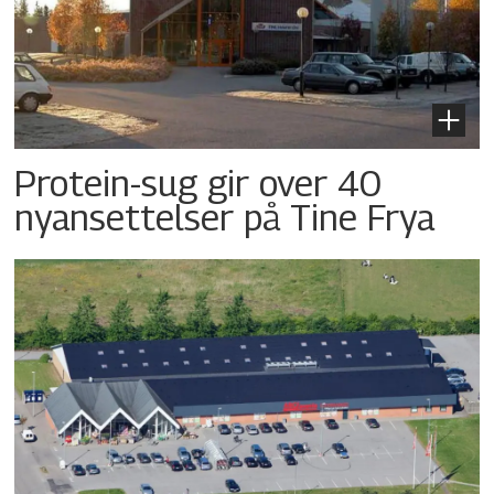
Protein-sug gir over 40
nyansettelser på Tine Frya