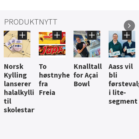
PRODUKTNYTT
Knalltall
Aass vil
Brus og
Hard
ter
for Açai
bli
jus fra
iste fra
Bowl
førstevalg
Berentsen
Hansa
i lite-
segment