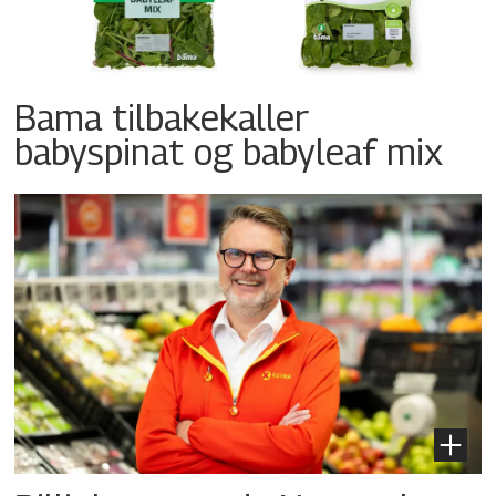
Bama tilbakekaller
babyspinat og babyleaf mix