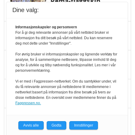
Rema-flaggskip
dundrer videre
Dine valg:
Informasjonskapsler og personvern
Slik opprettholdes
For å gi deg relevante annonser på vårt nettsted bruker vi
ølsalget
informasjon fra ditt besøk på vårt nettsted. Du kan reservere
deg mot dette under "Innstillinger".
For øvrig bruker vi informasjonskapsler og lignende verktøy for
Færre varer, men fulle
analyse, for å sammenligne nettlesere, tilpasse innhold til deg
hyller
og for å utvikle og tilby nødvendig funksjonalitet. Les mer i vår
personvernerklæring.
Vi er med i Fagpressen-nettverket. Om du samtykker under, vil
KI lager mat i butikken
du få relevante annonser på nettstedene til medlemmene i
nettverket basert på informasjon fra dine besøk på tvers av
disse nettstedene. En oversikt over medlemmene finner du på
Fagpressen.no.
Q passerte 1 milliard i
Rema i 2025
Avvis alle
Godta
Innstillinger