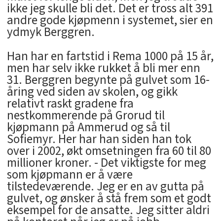
ikke jeg skulle bli det. Det er tross alt 391
andre gode kjøpmenn i systemet, sier en
ydmyk Berggren.
Han har en fartstid i Rema 1000 på 15 år,
men har selv ikke rukket å bli mer enn
31. Berggren begynte på gulvet som 16-
åring ved siden av skolen, og gikk
relativt raskt gradene fra
nestkommerende på Grorud til
kjøpmann på Ammerud og så til
Sofiemyr. Her har han siden han tok
over i 2002, økt omsetningen fra 60 til 80
millioner kroner. - Det viktigste for meg
som kjøpmann er å være
tilstedeværende. Jeg er en av gutta på
gulvet, og ønsker å stå frem som et godt
eksempel for de ansatte. Jeg sitter aldri