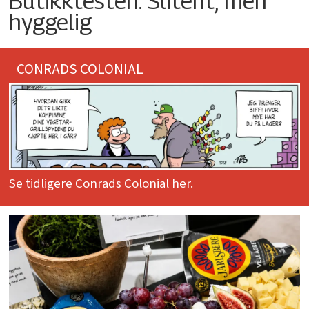
Butikktesten: Slitent, men
hyggelig
CONRADS COLONIAL
Se tidligere Conrads Colonial her.