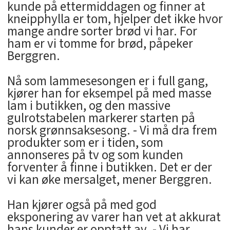
kunde på ettermiddagen og finner at
kneipphylla er tom, hjelper det ikke hvor
mange andre sorter brød vi har. For
ham er vi tomme for brød, påpeker
Berggren.
Nå som lammesesongen er i full gang,
kjører han for eksempel på med masse
lam i butikken, og den massive
gulrotstabelen markerer starten på
norsk grønnsaksesong. - Vi må dra frem
produkter som er i tiden, som
annonseres på tv og som kunden
forventer å finne i butikken. Det er der
vi kan øke mersalget, mener Berggren.
Han kjører også på med god
eksponering av varer han vet at akkurat
hans kunder er opptatt av. - Vi har