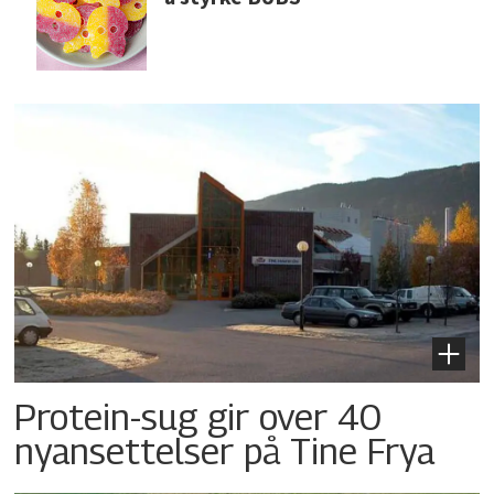
Protein-sug gir over 40
nyansettelser på Tine Frya