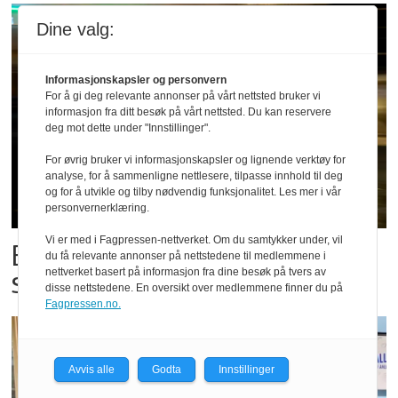
Dine valg:
Informasjonskapsler og personvern
For å gi deg relevante annonser på vårt nettsted bruker vi
informasjon fra ditt besøk på vårt nettsted. Du kan reservere
deg mot dette under "Innstillinger".
For øvrig bruker vi informasjonskapsler og lignende verktøy for
analyse, for å sammenligne nettlesere, tilpasse innhold til deg
og for å utvikle og tilby nødvendig funksjonalitet. Les mer i vår
personvernerklæring.
Vi er med i Fagpressen-nettverket. Om du samtykker under, vil
Bestillings-rush i foodora før
du få relevante annonser på nettstedene til medlemmene i
storkampen
nettverket basert på informasjon fra dine besøk på tvers av
disse nettstedene. En oversikt over medlemmene finner du på
Fagpressen.no.
Avvis alle
Godta
Innstillinger