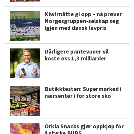
Kiwi måtte gi opp – nå prøver
Norgesgruppen-selskap seg
igjen med dansk lavpris
Dårligere pantevaner vil
koste oss 1,3 milliarder
Butikktesten: Supermarked i
nærsenter i for store sko
Orkla Snacks gjør oppkjøp for
å styrke BUBS