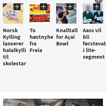
Knalltall
Aass vil
Brus og
Hard
ter
for Açai
bli
jus fra
iste fra
Bowl
førstevalg
Berentsen
Hansa
i lite-
segment