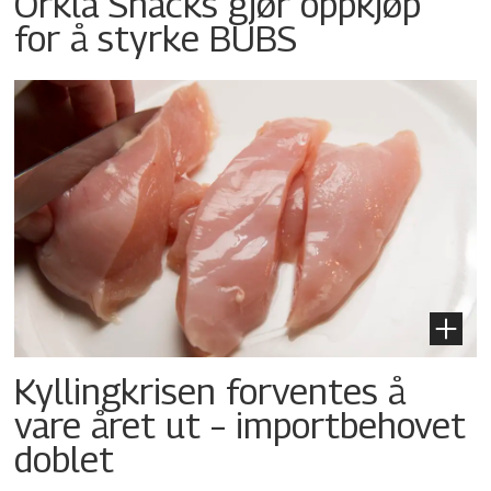
Orkla Snacks gjør oppkjøp
for å styrke BUBS
Kyllingkrisen forventes å
vare året ut – importbehovet
doblet