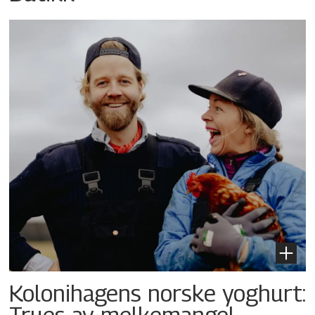
Kolonihagens norske yoghurt:
Trues av melkemangel