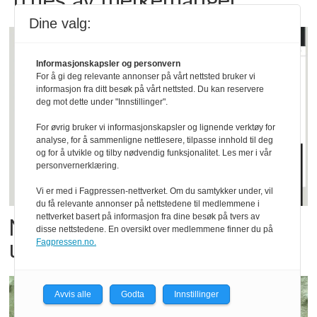
Dine valg:
Informasjonskapsler og personvern
For å gi deg relevante annonser på vårt nettsted bruker vi
informasjon fra ditt besøk på vårt nettsted. Du kan reservere
deg mot dette under "Innstillinger".
For øvrig bruker vi informasjonskapsler og lignende verktøy for
analyse, for å sammenligne nettlesere, tilpasse innhold til deg
og for å utvikle og tilby nødvendig funksjonalitet. Les mer i vår
personvernerklæring.
Vi er med i Fagpressen-nettverket. Om du samtykker under, vil
du få relevante annonser på nettstedene til medlemmene i
nettverket basert på informasjon fra dine besøk på tvers av
Norsk sjømat har gått viralt
disse nettstedene. En oversikt over medlemmene finner du på
under fotball-VM
Fagpressen.no.
Avvis alle
Godta
Innstillinger