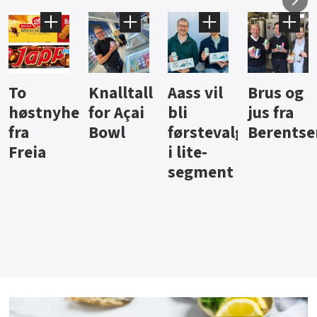
Knalltall
Aass vil
Brus og
Hard
ter
for Açai
bli
jus fra
iste fra
Bowl
førstevalg
Berentsen
Hansa
i lite-
segment