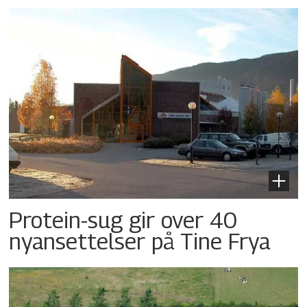
Protein-sug gir over 40
nyansettelser på Tine Frya