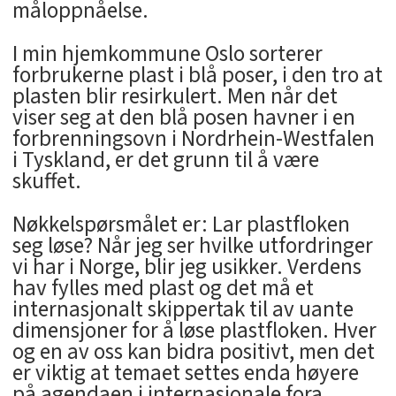
måloppnåelse.
I min hjemkommune Oslo sorterer
forbrukerne plast i blå poser, i den tro at
plasten blir resirkulert. Men når det
viser seg at den blå posen havner i en
forbrenningsovn i Nordrhein-Westfalen
i Tyskland, er det grunn til å være
skuffet.
Nøkkelspørsmålet er: Lar plastfloken
seg løse? Når jeg ser hvilke utfordringer
vi har i Norge, blir jeg usikker. Verdens
hav fylles med plast og det må et
internasjonalt skippertak til av uante
dimensjoner for å løse plastfloken. Hver
og en av oss kan bidra positivt, men det
er viktig at temaet settes enda høyere
på agendaen i internasjonale fora.