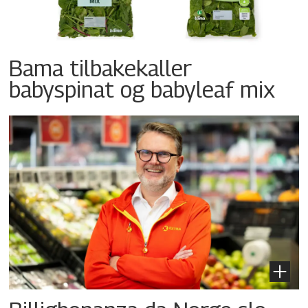
Bama tilbakekaller
babyspinat og babyleaf mix