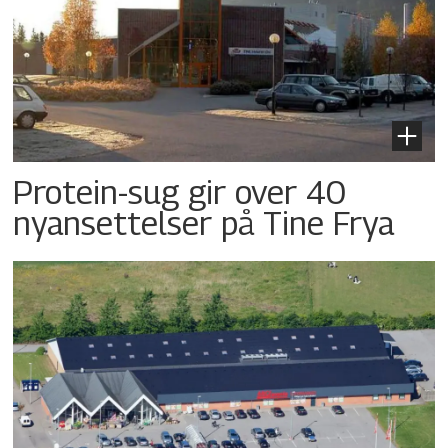
Protein-sug gir over 40
nyansettelser på Tine Frya