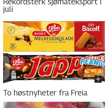
Rekordsterk sjømateksport i
juli
To høstnyheter fra Freia