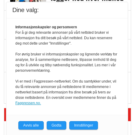
Dine valg:
Potetball, kylling og 98
oktan
Informasjonskapsler og personvern
For å gi deg relevante annonser på vårt nettsted bruker vi
informasjon fra ditt besøk på vårt nettsted. Du kan reservere
deg mot dette under "Innstillinger".
KBS-bransjen i
endring: Stadig større
For øvrig bruker vi informasjonskapsler og lignende verktøy for
analyse, for å sammenligne nettlesere, tilpasse innhold til deg
serveringstilbud
og for å utvikle og tilby nødvendig funksjonalitet. Les mer i vår
personvernerklæring.
Vokser med ferdigmat
Vi er med i Fagpressen-nettverket. Om du samtykker under, vil
i dagligvare
du få relevante annonser på nettstedene til medlemmene i
nettverket basert på informasjon fra dine besøk på tvers av
disse nettstedene. En oversikt over medlemmene finner du på
Fagpressen.no.
Siste artikler - Butikk i praksis
Avvis alle
Godta
Innstillinger
Rema-flaggskip