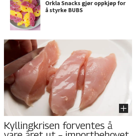
Orkla Snacks gjør oppkjøp for
å styrke BUBS
Kyllingkrisen forventes å
vare året ut – importbehovet