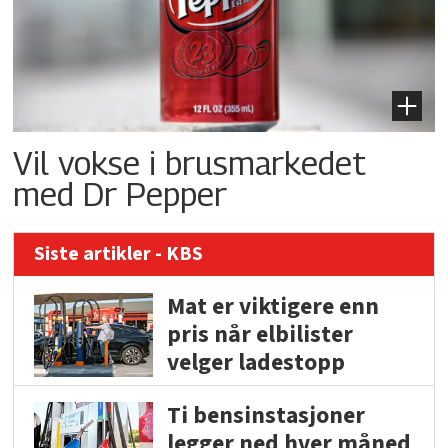
Vil vokse i brusmarkedet
med Dr Pepper
Siste artikler - KBS
Mat er viktigere enn
pris når elbilister
velger ladestopp
Ti bensinstasjoner
legger ned hver måned