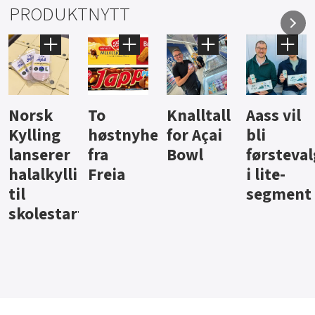
PRODUKTNYTT
Knalltall
Aass vil
Brus og
Hard
ter
for Açai
bli
jus fra
iste fra
Bowl
førstevalg
Berentsen
Hansa
i lite-
segment