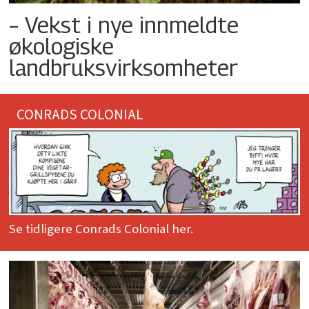
– Vekst i nye innmeldte
økologiske
landbruksvirksomheter
CONRADS COLONIAL
Se tidligere Conrads Colonial her.