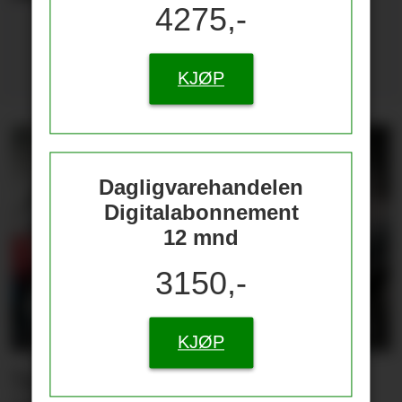
4275,-
KJØP
Dagligvarehandelen
Digitalabonnement
12 mnd
3150,-
KJØP
Svak nedgang i norsk