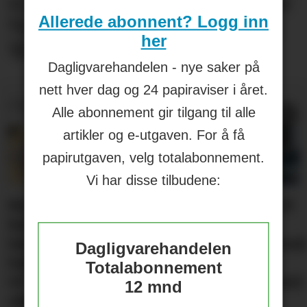
Kiwi måtte gi opp – nå prøver
Norgesgruppen-selskap seg
Allerede abonnent? Logg inn
igjen med dansk lavpris
her
Dagligvarehandelen - nye saker på
nett hver dag og 24 papiraviser i året.
PRODUKTNYTT
Alle abonnement gir tilgang til alle
artikler og e-utgaven. For å få
papirutgaven, velg totalabonnement.
Vi har disse tilbudene:
Knalltall
Aass vil
Brus og
Hard
ter
for Açai
bli
jus fra
iste fra
Bowl
førstevalg
Berentsen
Hansa
Dagligvarehandelen
i lite-
Totalabonnement
segment
12 mnd