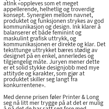
atInk «oppleves som et meget
appellerende, helhetlig og troverdig
konsept. Synergien mellom navnet,
produktet og funksjonen strykes av god
kommunikasjon og design. Ink klarer å
balanserer et både feminint og
maskulint grafisk uttrykk, og
kommunikasjonen er direkte og klar. Det
teksttunge uttrykket bæres stødig av
designet på en enkel, annerledes og
tilgjengelig måte. Juryen mener dette
er et solid stykke designjobb med mye
attityde og karakter, som gjør at
produktet skiller seg langt fra
konkurrentene».
Med denne prisen føler Printer & Long
seg nå litt mer trygge på at det er mulig
å nå det de har satt seg fore med