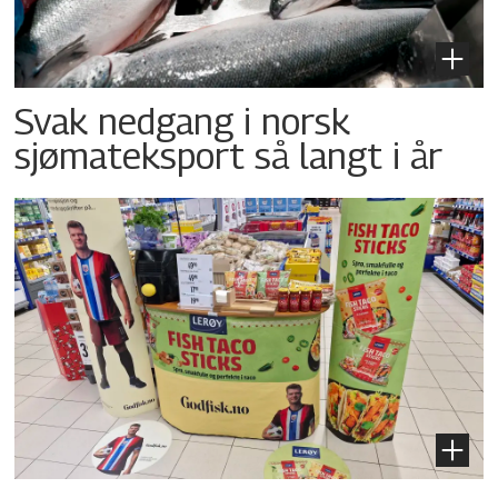
Svak nedgang i norsk
sjømateksport så langt i år