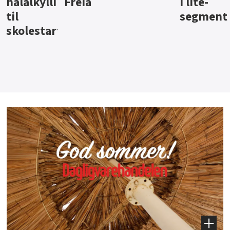
i lite-
segment