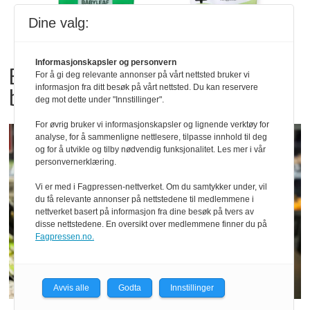
Dine valg:
Informasjonskapsler og personvern
Bama tilbakekaller
For å gi deg relevante annonser på vårt nettsted bruker vi
informasjon fra ditt besøk på vårt nettsted. Du kan reservere
babyspinat og babyleaf mix
deg mot dette under "Innstillinger".
For øvrig bruker vi informasjonskapsler og lignende verktøy for
analyse, for å sammenligne nettlesere, tilpasse innhold til deg
og for å utvikle og tilby nødvendig funksjonalitet. Les mer i vår
personvernerklæring.
Vi er med i Fagpressen-nettverket. Om du samtykker under, vil
du få relevante annonser på nettstedene til medlemmene i
nettverket basert på informasjon fra dine besøk på tvers av
disse nettstedene. En oversikt over medlemmene finner du på
Fagpressen.no.
Avvis alle
Godta
Innstillinger