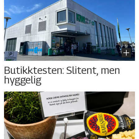
Butikktesten: Slitent, men
hyggelig