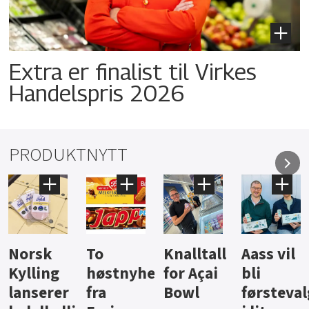
Extra er finalist til Virkes
Handelspris 2026
PRODUKTNYTT
Knalltall
Aass vil
Brus og
Hard
ter
for Açai
bli
jus fra
iste fra
Bowl
førstevalg
Berentsen
Hansa