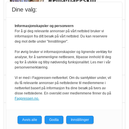
Rema-flaggskip
dundrer videre
Dine valg:
Slik opprettholdes
Informasjonskapsler og personvern
For å gi deg relevante annonser på vårt nettsted bruker vi
ølsalget
informasjon fra ditt besøk på vårt nettsted. Du kan reservere
deg mot dette under "Innstillinger".
For øvrig bruker vi informasjonskapsler og lignende verktøy for
Færre varer, men fulle
analyse, for å sammenligne nettlesere, tilpasse innhold til deg
hyller
og for å utvikle og tilby nødvendig funksjonalitet. Les mer i vår
personvernerklæring.
Vi er med i Fagpressen-nettverket. Om du samtykker under, vil
KI lager mat i butikken
du få relevante annonser på nettstedene til medlemmene i
nettverket basert på informasjon fra dine besøk på tvers av
disse nettstedene. En oversikt over medlemmene finner du på
Fagpressen.no.
Q passerte 1 milliard i
Rema i 2025
Avvis alle
Godta
Innstillinger