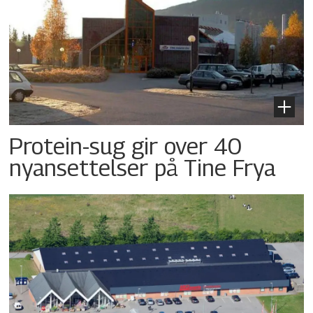
Protein-sug gir over 40
nyansettelser på Tine Frya