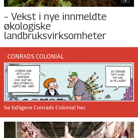
– Vekst i nye innmeldte
økologiske
landbruksvirksomheter
CONRADS COLONIAL
Se tidligere Conrads Colonial her.