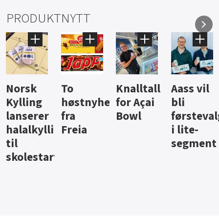
PRODUKTNYTT
Knalltall
Aass vil
Brus og
Hard
ter
for Açai
bli
jus fra
iste fra
Bowl
førstevalg
Berentsen
Hansa
i lite-
segment