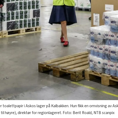
 toalettpapir i Askos lager på Kalbakken. Hun fikk en omvisning av A
 til høyre), direktør for regionlageret. Foto: Berit Roald, NTB scanpix