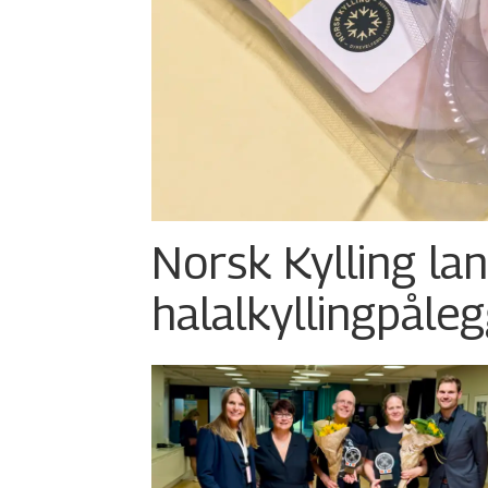
Norsk Kylling la
halalkylling­påleg