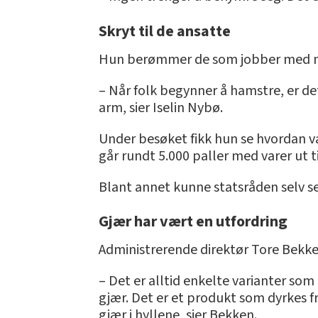
Skryt til de ansatte
Hun berømmer de som jobber med matd
– Når folk begynner å hamstre, er det
arm, sier Iselin Nybø.
Under besøket fikk hun se hvordan va
går rundt 5.000 paller med varer ut t
Blant annet kunne statsråden selv se
Gjær har vært en utfordring
Administrerende direktør Tore Bekken 
– Det er alltid enkelte varianter som
gjær. Det er et produkt som dyrkes f
gjær i hyllene, sier Bekken.