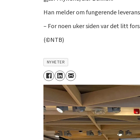
Han melder om fungerende leveranser
– For noen uker siden var det litt fo
(©NTB)
NYHETER