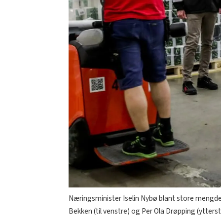
Næringsminister Iselin Nybø blant store mengder
Bekken (til venstre) og Per Ola Drøpping (ytterst