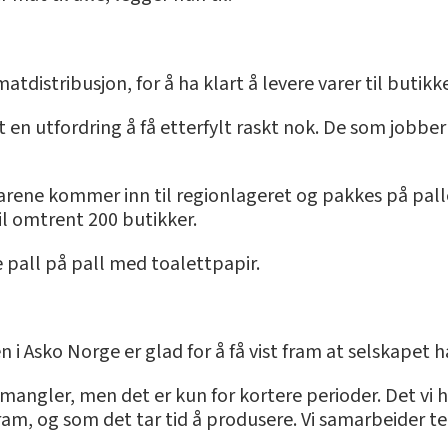
istribusjon, for å ha klart å levere varer til butikk
 en utfordring å få etterfylt raskt nok. De som jobber
rene kommer inn til regionlageret og pakkes på palle
il omtrent 200 butikker.
 pall på pall med toalettpapir.
i Asko Norge er glad for å få vist fram at selskapet h
 mangler, men det er kun for kortere perioder. Det vi h
ram, og som det tar tid å produsere. Vi samarbeider t