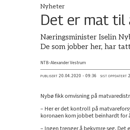
Nyheter
Det er mat til 
Næringsminister Iselin Nyb
De som jobber her, har tat
NTB-Alexander Vestrum
20.04.2020 - 09:36
PUBLISERT
SIST OPPDATERT
Nybø fikk omvisning på matvaredistr
– Her er det kontroll på matvareforsy
koronaen kom jobbet beinhardt for å s
– Ingen trenger å bekymre seg. Det er 