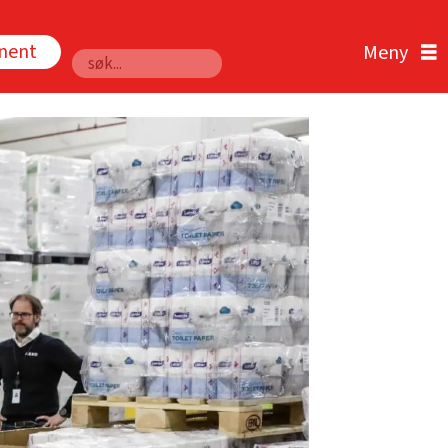
nnent
Søk