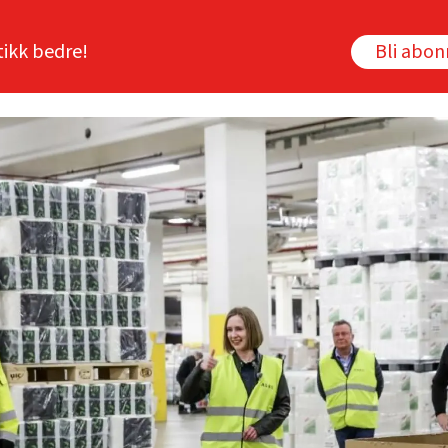
tikk bedre!
Bli abo