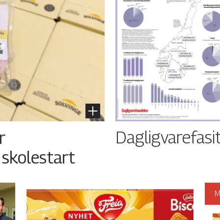
Dagligvarefasi
r
 skolestart
M