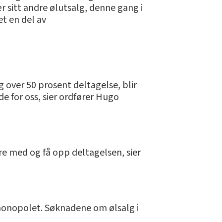
r sitt andre ølutsalg, denne gang i
et en del av
g over 50 prosent deltagelse, blir
de for oss, sier ordfører Hugo
ære med og få opp deltagelsen, sier
monopolet. Søknadene om ølsalg i