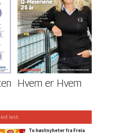
ten
Hvem er Hvem
est lest:
To høstnyheter fra Freia