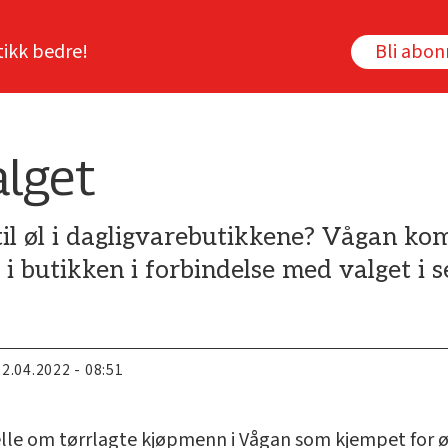
tikk bedre!
Bli abo
alget
il øl i dagligvarebutikkene? Vågan ko
i butikken i forbindelse med valget i 
22.04.2022 - 08:51
lle om tørrlagte kjøpmenn i Vågan som kjempet for 