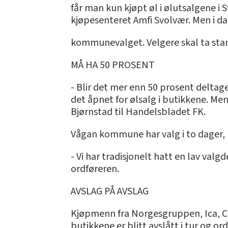
får man kun kjøpt øl i ølutsalgene i 
kjøpesenteret Amfi Svolvær. Men i da
kommunevalget. Velgere skal ta stand
MÅ HA 50 PROSENT
- Blir det mer enn 50 prosent deltage
det åpnet for ølsalg i butikkene. Men
Bjørnstad til Handelsbladet FK.
Vågan kommune har valg i to dager,
- Vi har tradisjonelt hatt en lav val
ordføreren.
AVSLAG PÅ AVSLAG
Kjøpmenn fra Norgesgruppen, Ica, C
butikkene er blitt avslått i tur og or