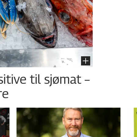
tive til sjømat –
re