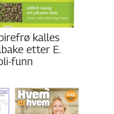
pirefrø kalles
ilbake etter E.
oli-funn