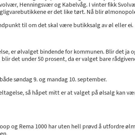
Svolvær, Henningsvær og Kabelvåg. I vinter fikk Svolvæ
gligvarebutikkene er det like tørt. Nå blir ølmonopol
punkt til om det skal være butikksalg av øl eller ei.
lse, er ølvalget bindende for kommunen. Blir det ja o
 blir det under 50 prosent, da er valget bare rådgiven
 både søndag 9. og mandag 10. september.
gdeltagelse, så håpet mitt er at valget på ølsalg kan v
oop og Rema 1000 har uten hell prøvd å utfordre øl
den.