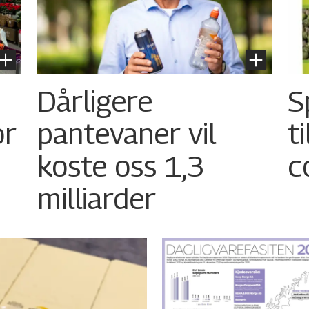
Dårligere
S
or
pantevaner vil
t
koste oss 1,3
c
milliarder