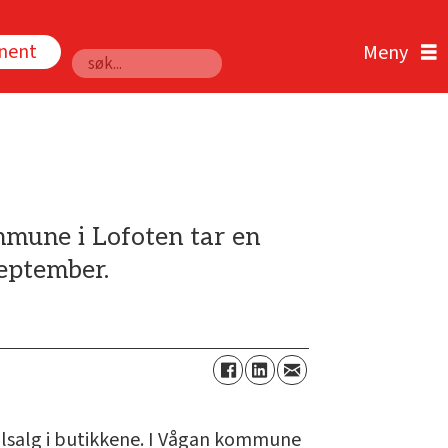
nnent
Søk
mmune i Lofoten tar en
september.
ølsalg i butikkene. I Vågan kommune