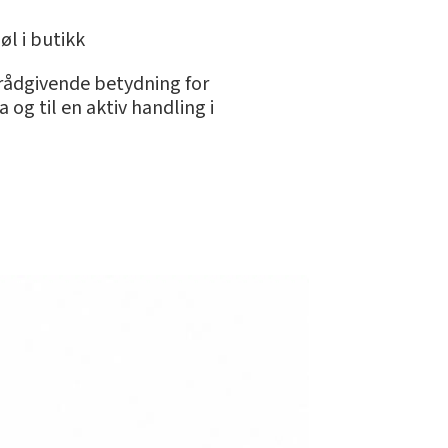
øl i butikk
n rådgivende betydning for
 og til en aktiv handling i