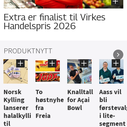
Extra er finalist til Virkes
Handelspris 2026
PRODUKTNYTT
Knalltall
Aass vil
Brus og
Hard
ter
for Açai
bli
jus fra
iste fra
Bowl
førstevalg
Berentsen
Hansa
i lite-
segment