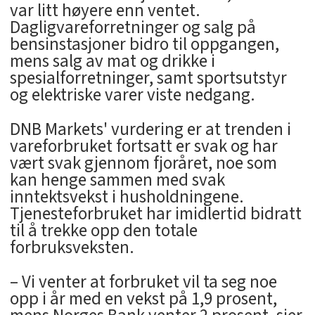
var litt høyere enn ventet.
Dagligvareforretninger og salg på
bensinstasjoner bidro til oppgangen,
mens salg av mat og drikke i
spesialforretninger, samt sportsutstyr
og elektriske varer viste nedgang.
DNB Markets' vurdering er at trenden i
vareforbruket fortsatt er svak og har
vært svak gjennom fjoråret, noe som
kan henge sammen med svak
inntektsvekst i husholdningene.
Tjenesteforbruket har imidlertid bidratt
til å trekke opp den totale
forbruksveksten.
– Vi venter at forbruket vil ta seg noe
opp i år med en vekst på 1,9 prosent,