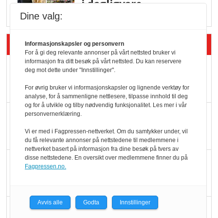
i dagligvare
Dine valg:
Siste artikler - Butikk i praksis
Informasjonskapsler og personvern
For å gi deg relevante annonser på vårt nettsted bruker vi
informasjon fra ditt besøk på vårt nettsted. Du kan reservere
Rema-flaggskip
deg mot dette under "Innstillinger".
dundrer videre
For øvrig bruker vi informasjonskapsler og lignende verktøy for
analyse, for å sammenligne nettlesere, tilpasse innhold til deg
og for å utvikle og tilby nødvendig funksjonalitet. Les mer i vår
Slik opprettholdes
personvernerklæring.
ølsalget
Vi er med i Fagpressen-nettverket. Om du samtykker under, vil
du få relevante annonser på nettstedene til medlemmene i
nettverket basert på informasjon fra dine besøk på tvers av
disse nettstedene. En oversikt over medlemmene finner du på
Færre varer, men fulle
Fagpressen.no.
hyller
Avvis alle
Godta
Innstillinger
KI lager mat i butikken