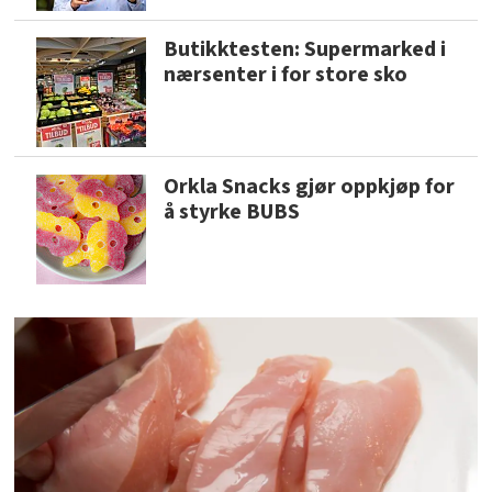
Butikktesten: Supermarked i
nærsenter i for store sko
Orkla Snacks gjør oppkjøp for
å styrke BUBS