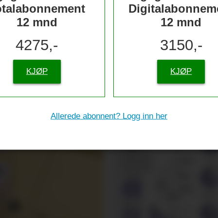
otalabonnement
Digitalabonnem
koste oss 1,3
c
12 mnd
12 mnd
milliarder
4275,-
3150,-
KJØP
KJØP
Allerede abonnent? Logg inn her