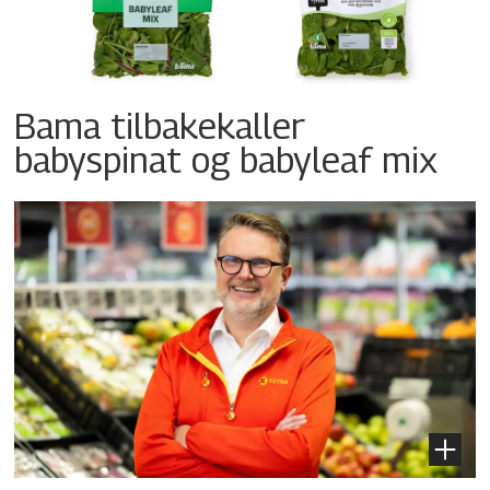
Bama tilbakekaller
babyspinat og babyleaf mix