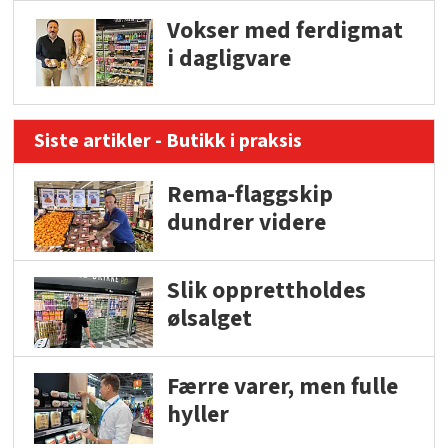
Vokser med ferdigmat
i dagligvare
Siste artikler - Butikk i praksis
Rema-flaggskip
dundrer videre
Slik opprettholdes
ølsalget
Færre varer, men fulle
hyller