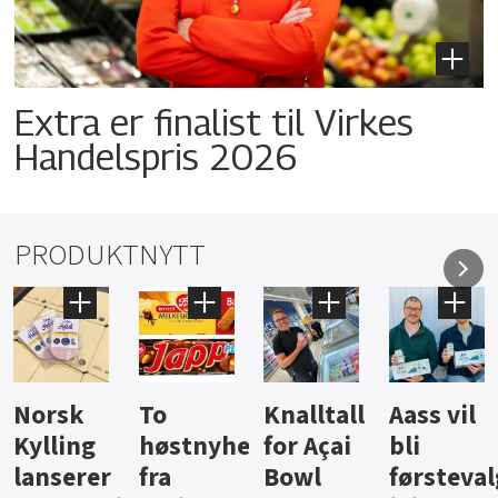
Extra er finalist til Virkes
Handelspris 2026
PRODUKTNYTT
Knalltall
Aass vil
Brus og
Hard
ter
for Açai
bli
jus fra
iste fra
Bowl
førstevalg
Berentsen
Hansa