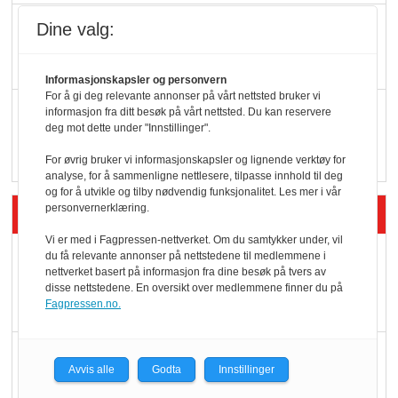
KI lager mat i butikken
Dine valg:
Informasjonskapsler og personvern
For å gi deg relevante annonser på vårt nettsted bruker vi
Q passerte 1 milliard i
informasjon fra ditt besøk på vårt nettsted. Du kan reservere
deg mot dette under "Innstillinger".
Rema i 2025
For øvrig bruker vi informasjonskapsler og lignende verktøy for
analyse, for å sammenligne nettlesere, tilpasse innhold til deg
og for å utvikle og tilby nødvendig funksjonalitet. Les mer i vår
personvernerklæring.
Siste artikler - Økologisk
Vi er med i Fagpressen-nettverket. Om du samtykker under, vil
Kolonihagens norske
du få relevante annonser på nettstedene til medlemmene i
nettverket basert på informasjon fra dine besøk på tvers av
yoghurt: Trues av
disse nettstedene. En oversikt over medlemmene finner du på
melkemangel
Fagpressen.no.
Marit Kolby vant
Avvis alle
Godta
Innstillinger
Økologisk Norge sin