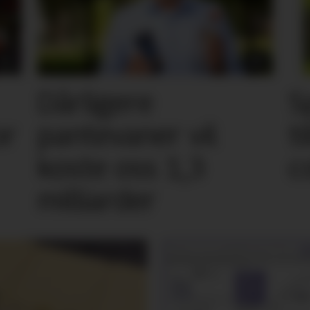
Dårligere
S
or
pantevaner vil
t
koste oss 1,3
c
milliarder