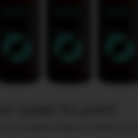
r juleøl fra polet
 fra bryggeriet Nøgne Ø trekkes fra år