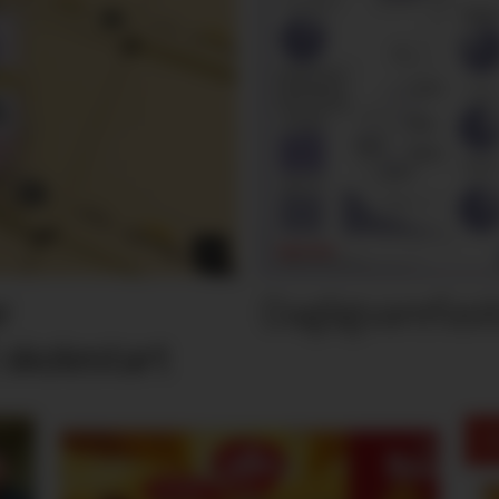
Dagligvarefasi
r
 skolestart
M