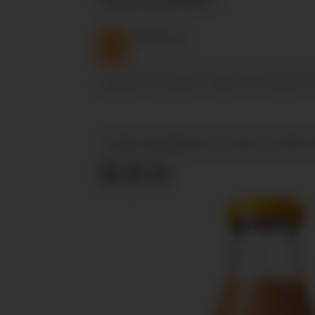
NTB
Nyheter
11.11.2024 - 10:46
PUBLISERT
SIST OPPDATERT
SVERRE ORM ØVERLAND
JULEØL
GRIMSTA