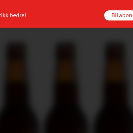
tikk bedre!
Bli abo