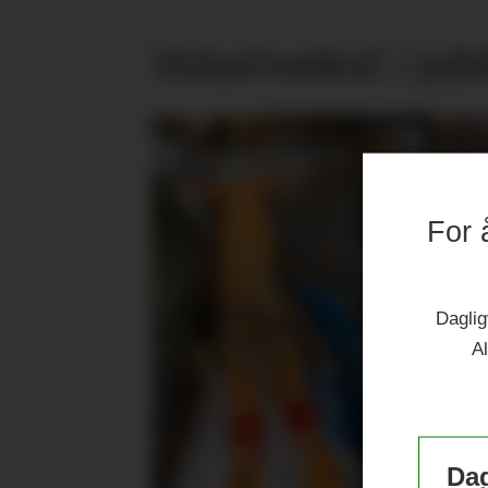
Volumvekst i jub
For 
Daglig
Al
Dag