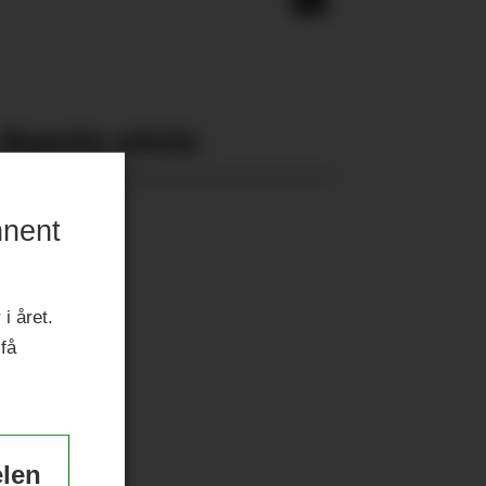
Nyeste eAvis:
nnent
i året.
 få
elen