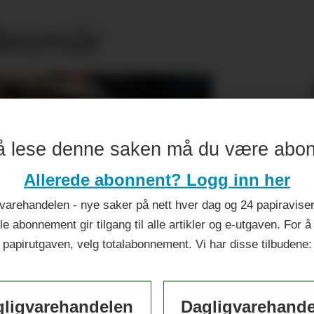
ileumsår
å lese denne saken må du være abo
Allerede abonnent? Logg inn her
varehandelen - nye saker på nett hver dag og 24 papiraviser 
le abonnement gir tilgang til alle artikler og e-utgaven. For å
papirutgaven, velg totalabonnement. Vi har disse tilbudene:
ligvarehandelen
Dagligvarehand