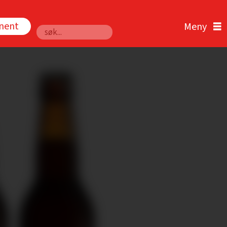
nnent
Søk