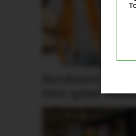
T
Nordmenn er posi
men spiser mind