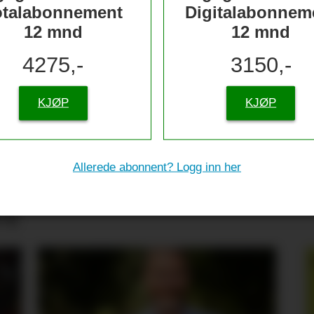
otalabonnement
Digitalabonnem
12 mnd
12 mnd
4275,-
3150,-
KJØP
KJØP
Allerede abonnent? Logg inn her
tive til sjømat –
re