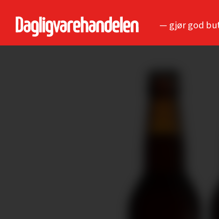
— gjør god bu