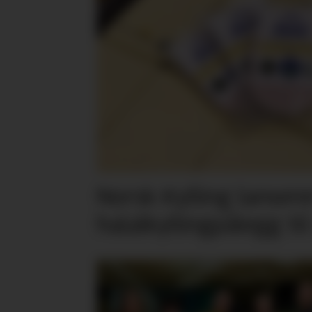
Norsk Kylling lansere
halalkyllingpålegg til