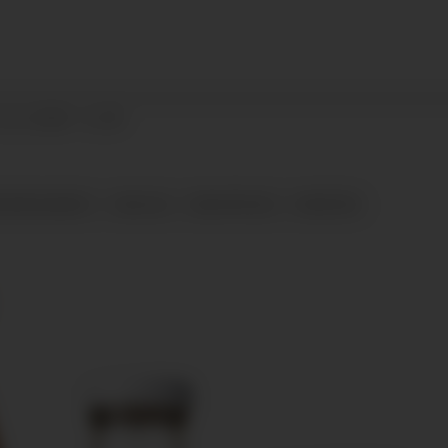
11.11.2024 - 11:35
D-BRYGGERIET
GOD JUL
DIASTATICUS
NYHETER