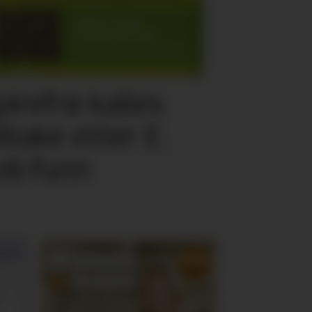
pirefrø kalles
ilbake etter E.
oli-funn