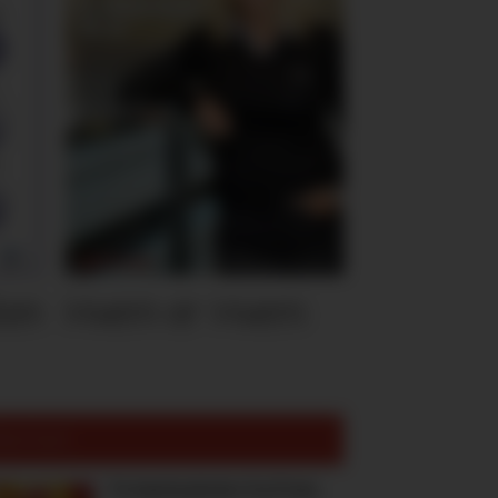
ten
Hvem er Hvem
est lest:
To høstnyheter fra Freia