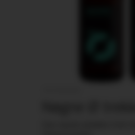
Produsenten
Nøgne Ø trekke
Den mørke juleølen God Jul
Vinmonopolet.