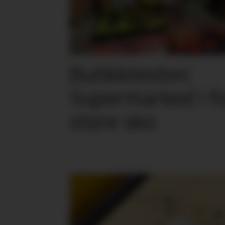
Butikktesten:
Supermarked i f
store sko