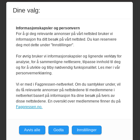
Kolonihagens norske
Dine valg:
yoghurt: Trues av
melkemangel
Informasjonskapsler og personvern
For å gi deg relevante annonser på vårt nettsted bruker vi
Marit Kolby vant
informasjon fra ditt besøk på vårt nettsted. Du kan reservere
deg mot dette under "Innstillinger".
Økologisk Norge sin
hederspris
For øvrig bruker vi informasjonskapsler og lignende verktøy for
analyse, for å sammenligne nettlesere, tilpasse innhold til deg
og for å utvikle og tilby nødvendig funksjonalitet. Les mer i vår
Blir enklere å velge
personvernerklæring.
økologisk i butikkhylla
Vi er med i Fagpressen-nettverket. Om du samtykker under, vil
du få relevante annonser på nettstedene til medlemmene i
nettverket basert på informasjon fra dine besøk på tvers av
disse nettstedene. En oversikt over medlemmene finner du på
Kolonihagen sliter
Fagpressen.no.
med å få tak i nok melk
Avvis alle
Godta
Innstillinger
Rapport: Økokundene