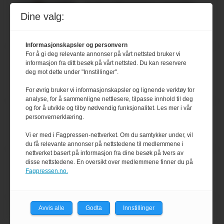
Kolonihagens norske
Dine valg:
yoghurt: Trues av
melkemangel
Informasjonskapsler og personvern
For å gi deg relevante annonser på vårt nettsted bruker vi
Marit Kolby vant
informasjon fra ditt besøk på vårt nettsted. Du kan reservere
Økologisk Norge sin
deg mot dette under "Innstillinger".
hederspris
For øvrig bruker vi informasjonskapsler og lignende verktøy for
analyse, for å sammenligne nettlesere, tilpasse innhold til deg
og for å utvikle og tilby nødvendig funksjonalitet. Les mer i vår
Blir enklere å velge
personvernerklæring.
økologisk i butikkhylla
Vi er med i Fagpressen-nettverket. Om du samtykker under, vil
du få relevante annonser på nettstedene til medlemmene i
nettverket basert på informasjon fra dine besøk på tvers av
Kolonihagen sliter
disse nettstedene. En oversikt over medlemmene finner du på
Fagpressen.no.
med å få tak i nok melk
Rapport: Økokundene
Avvis alle
Godta
Innstillinger