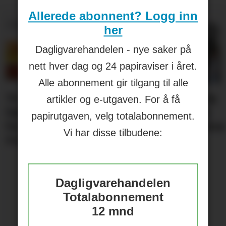
Allerede abonnent? Logg inn
PRODUKTNYTT
her
Dagligvarehandelen - nye saker på
nett hver dag og 24 papiraviser i året.
Alle abonnement gir tilgang til alle
Knalltall
Aass vil
Brus og
Hard
artikler og e-utgaven. For å få
ter
for Açai
bli
jus fra
iste fra
papirutgaven, velg totalabonnement.
Bowl
førstevalg
Berentsen
Hansa
Vi har disse tilbudene:
i lite-
segment
Dagligvarehandelen
Totalabonnement
12 mnd