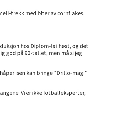
mell-trekk med biter av cornflakes,
duksjon hos Diplom-Is i høst, og det
dig god på 90-tallet, men må si jeg
d håper isen kan bringe “Drillo-magi”
 gangene. Vi er ikke fotballeksperter,