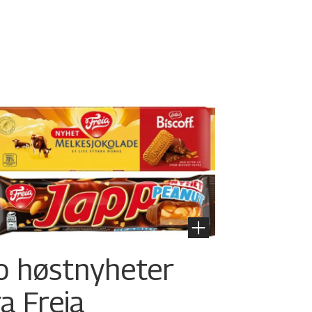
o høstnyheter
ra Freia