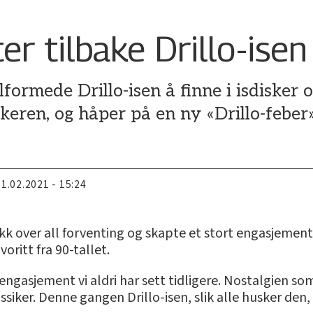
er tilbake Drillo-isen
lformede Drillo-isen å finne i isdisker 
keren, og håper på en ny «Drillo-feber»
11.02.2021 - 15:24
kk over all forventing og skapte et stort engasjement
itt fra 90-tallet.
t engasjement vi aldri har sett tidligere. Nostalgien so
klassiker. Denne gangen Drillo-isen, slik alle husker d