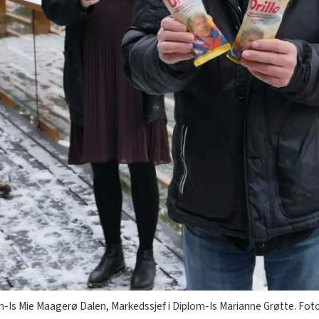
plom-Is Mie Maagerø Dalen, Markedssjef i Diplom-Is Marianne Grøtte. Fo