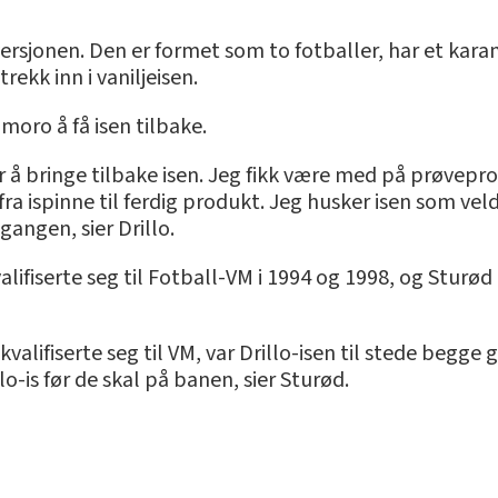
versjonen. Den er formet som to fotballer, har et kara
kk inn i vaniljeisen.
 moro å få isen tilbake.
r å bringe tilbake isen. Jeg fikk være med på prøvepro
fra ispinne til ferdig produkt. Jeg husker isen som vel
angen, sier Drillo.
valifiserte seg til Fotball-VM i 1994 og 1998, og Sturø
kvalifiserte seg til VM, var Drillo-isen til stede begge
o-is før de skal på banen, sier Sturød.