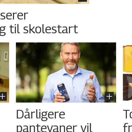
nserer
g til skolestart
Dårligere
T
pantevaner vil
f