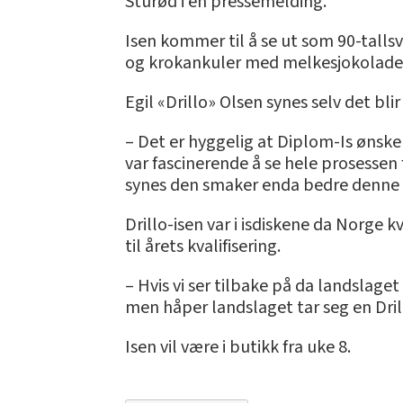
Sturød i en pressemelding.
Isen kommer til å se ut som 90-talls
og krokankuler med melkesjokoladetre
Egil «Drillo» Olsen synes selv det blir
– Det er hyggelig at Diplom-Is ønske
var fascinerende å se hele prosessen 
synes den smaker enda bedre denne g
Drillo-isen var i isdiskene da Norge k
til årets kvalifisering.
– Hvis vi ser tilbake på da landslaget 
men håper landslaget tar seg en Drill
Isen vil være i butikk fra uke 8.