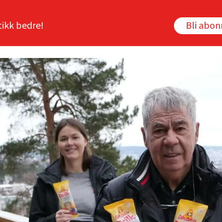
tikk bedre!
Bli abo