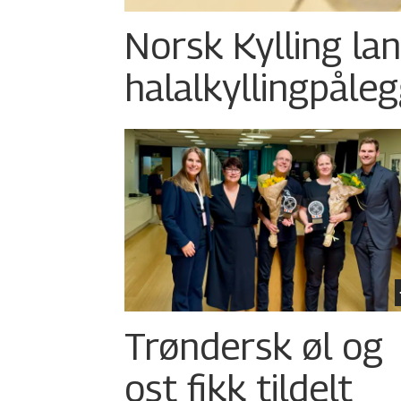
Norsk Kylling la
halalkylling­påleg
Trøndersk øl og
ost fikk tildelt