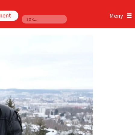
nnent
Søk