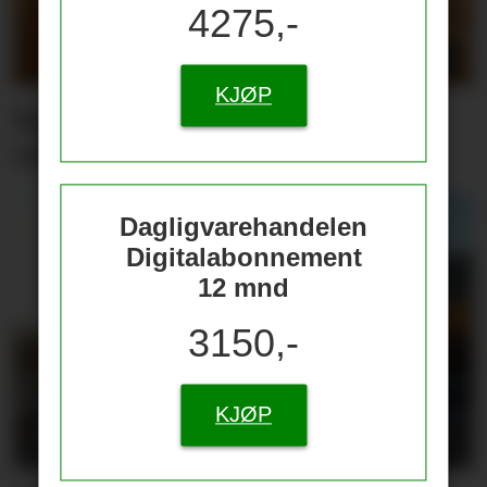
4275,-
KJØP
Nyhetsbrevet tar
sommerferie
Dagligvarehandelen
Digitalabonnement
12 mnd
3150,-
KJØP