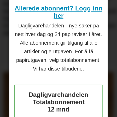
ter
for Açai
bli
jus fra
iste fra
Allerede abonnent? Logg inn
Bowl
førstevalg
Berentsen
Hansa
her
i lite-
segment
Dagligvarehandelen - nye saker på
nett hver dag og 24 papiraviser i året.
Alle abonnement gir tilgang til alle
artikler og e-utgaven. For å få
papirutgaven, velg totalabonnement.
Vi har disse tilbudene:
Dagligvarehandelen
Totalabonnement
12 mnd