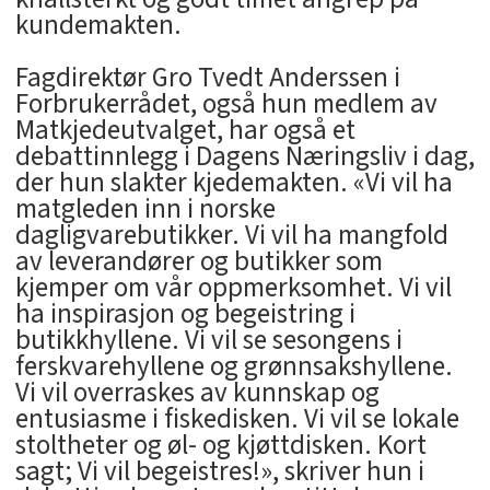
kundemakten.
Fagdirektør Gro Tvedt Anderssen i
Forbrukerrådet, også hun medlem av
Matkjedeutvalget, har også et
debattinnlegg i Dagens Næringsliv i dag,
der hun slakter kjedemakten. «Vi vil ha
matgleden inn i norske
dagligvarebutikker. Vi vil ha mangfold
av leverandører og butikker som
kjemper om vår oppmerksomhet. Vi vil
ha inspirasjon og begeistring i
butikkhyllene. Vi vil se sesongens i
ferskvarehyllene og grønnsakshyllene.
Vi vil overraskes av kunnskap og
entusiasme i fiskedisken. Vi vil se lokale
stoltheter og øl- og kjøttdisken. Kort
sagt; Vi vil begeistres!», skriver hun i