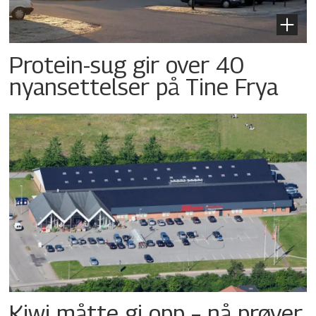
Protein-sug gir over 40
nyansettelser på Tine Frya
Kiwi måtte gi opp – nå prøver