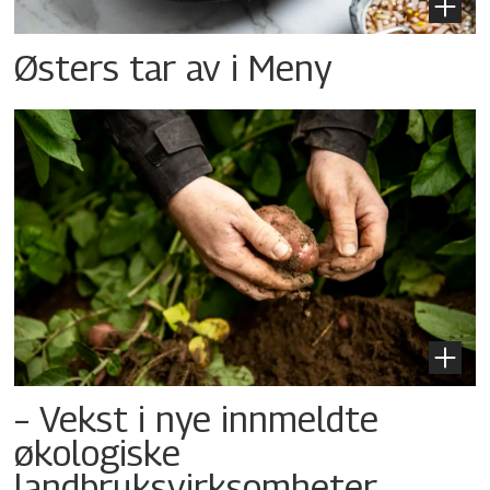
Østers tar av i Meny
– Vekst i nye innmeldte
økologiske
landbruksvirksomheter