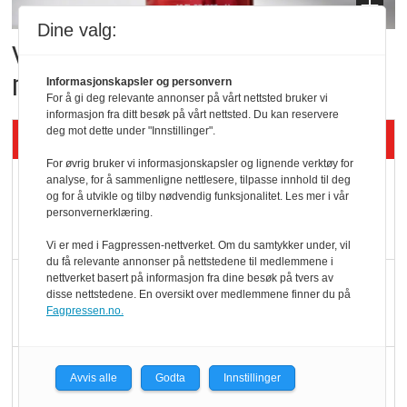
Dine valg:
Vil vokse i brusmarkedet
med Dr Pepper
Informasjonskapsler og personvern
For å gi deg relevante annonser på vårt nettsted bruker vi
informasjon fra ditt besøk på vårt nettsted. Du kan reservere
deg mot dette under "Innstillinger".
Siste artikler - KBS
For øvrig bruker vi informasjonskapsler og lignende verktøy for
Mat er viktigere enn
analyse, for å sammenligne nettlesere, tilpasse innhold til deg
og for å utvikle og tilby nødvendig funksjonalitet. Les mer i vår
pris når elbilister
personvernerklæring.
velger ladestopp
Vi er med i Fagpressen-nettverket. Om du samtykker under, vil
du få relevante annonser på nettstedene til medlemmene i
Ti bensinstasjoner
nettverket basert på informasjon fra dine besøk på tvers av
disse nettstedene. En oversikt over medlemmene finner du på
legger ned hver måned
Fagpressen.no.
Potetball, kylling og 98
Avvis alle
Godta
Innstillinger
oktan