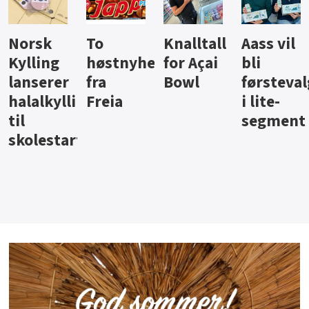
Knalltall
Aass vil
Brus og
Hard
eter
for Açai
bli
jus fra
iste fra
Bowl
førstevalg
Berentsen
Hansa
i lite-
segment