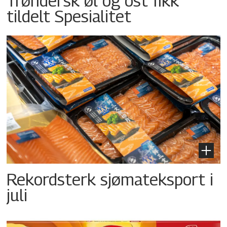
Trøndersk øl og ost fikk
tildelt Spesialitet
Rekordsterk sjømateksport i
juli