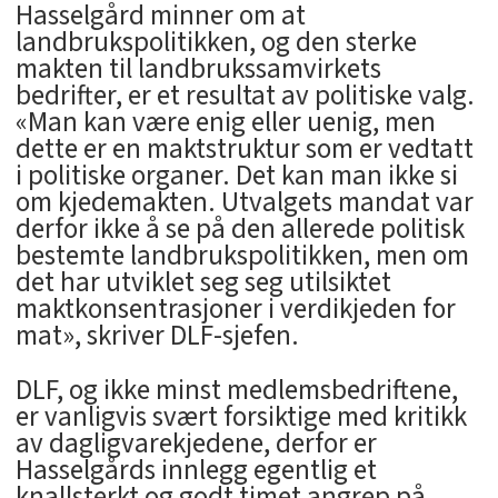
Hasselgård minner om at
landbrukspolitikken, og den sterke
makten til landbrukssamvirkets
bedrifter, er et resultat av politiske valg.
«Man kan være enig eller uenig, men
dette er en maktstruktur som er vedtatt
i politiske organer. Det kan man ikke si
om kjedemakten. Utvalgets mandat var
derfor ikke å se på den allerede politisk
bestemte landbrukspolitikken, men om
det har utviklet seg seg utilsiktet
maktkonsentrasjoner i verdikjeden for
mat», skriver DLF-sjefen.
DLF, og ikke minst medlemsbedriftene,
er vanligvis svært forsiktige med kritikk
av dagligvarekjedene, derfor er
Hasselgårds innlegg egentlig et
knallsterkt og godt timet angrep på