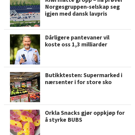
Kiwi måtte gi opp – nå prøver
Norgesgruppen-selskap seg
igjen med dansk lavpris
Dårligere pantevaner vil
koste oss 1,3 milliarder
Butikktesten: Supermarked i
nærsenter i for store sko
Orkla Snacks gjør oppkjøp for
å styrke BUBS