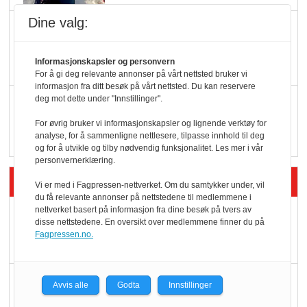
Dine valg:
KBS-bransjen i
endring: Stadig større
Informasjonskapsler og personvern
serveringstilbud
For å gi deg relevante annonser på vårt nettsted bruker vi
informasjon fra ditt besøk på vårt nettsted. Du kan reservere
deg mot dette under "Innstillinger".
Vokser med ferdigmat
i dagligvare
For øvrig bruker vi informasjonskapsler og lignende verktøy for
analyse, for å sammenligne nettlesere, tilpasse innhold til deg
og for å utvikle og tilby nødvendig funksjonalitet. Les mer i vår
personvernerklæring.
Siste artikler - Butikk i praksis
Vi er med i Fagpressen-nettverket. Om du samtykker under, vil
du få relevante annonser på nettstedene til medlemmene i
nettverket basert på informasjon fra dine besøk på tvers av
Rema-flaggskip
disse nettstedene. En oversikt over medlemmene finner du på
dundrer videre
Fagpressen.no.
Slik opprettholdes
Avvis alle
Godta
Innstillinger
ølsalget