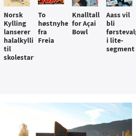
Knalltall
Aass vil
Brus og
Hard
ter
for Açai
bli
jus fra
iste fra
Bowl
førstevalg
Berentsen
Hansa
i lite-
segment