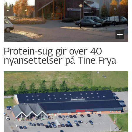
Protein-sug gir over 40
nyansettelser på Tine Frya