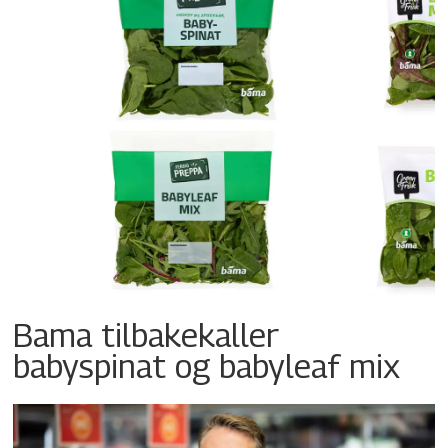
Bama tilbakekaller
babyspinat og babyleaf mix