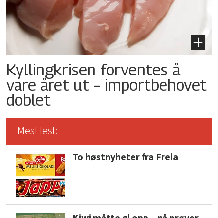
Kyllingkrisen forventes å
vare året ut – importbehovet
doblet
Mest lest:
To høstnyheter fra Freia