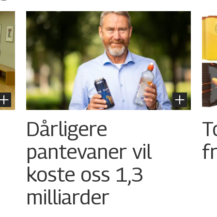
Dårligere
T
pantevaner vil
f
koste oss 1,3
milliarder