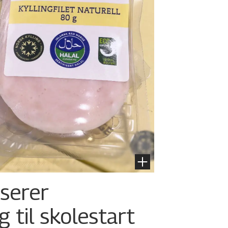
nserer
g til skolestart