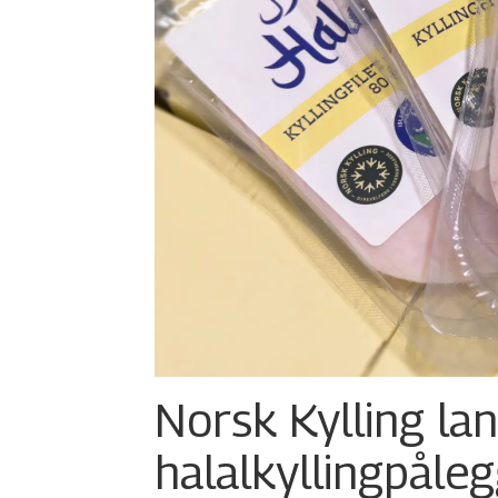
Norsk Kylling la
halalkylling­påleg