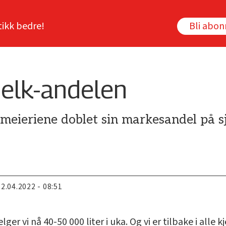
tikk bedre!
Bli abo
elk-andelen
Q-meieriene doblet sin markesandel på sj
22.04.2022 - 08:51
selger vi nå 40-50 000 liter i uka. Og vi er tilbake i alle