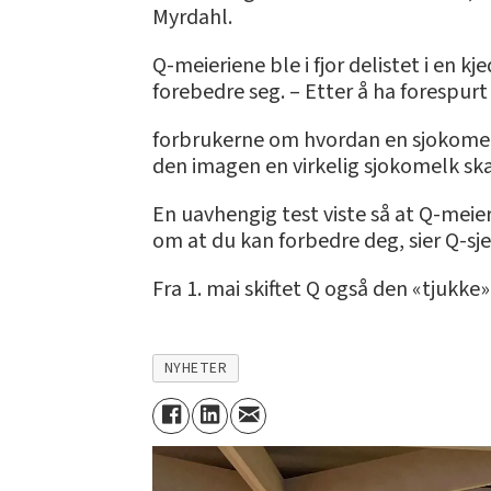
Myrdahl.
Q-meieriene ble i fjor delistet i en 
forebedre seg. – Etter å ha forespurt
forbrukerne om hvordan en sjokomelk 
den imagen en virkelig sjokomelk ska
En uavhengig test viste så at Q-meie
om at du kan forbedre deg, sier Q-sje
Fra 1. mai skiftet Q også den «tjukk
NYHETER