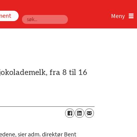
nnent
Søk
okolademelk, fra 8 til 16
 kjedene, sier adm. direktør Bent