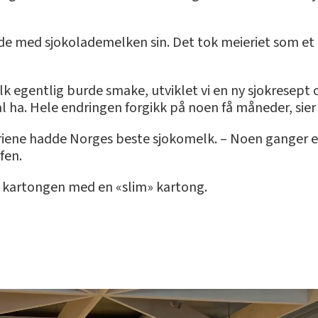
kjede med sjokolademelken sin. Det tok meieriet som et 
egentlig burde smake, utviklet vi en ny sjokresept o
l ha. Hele endringen forgikk på noen få måneder, sier
riene hadde Norges beste sjokomelk. – Noen ganger er
fen.
e» kartongen med en «slim» kartong.