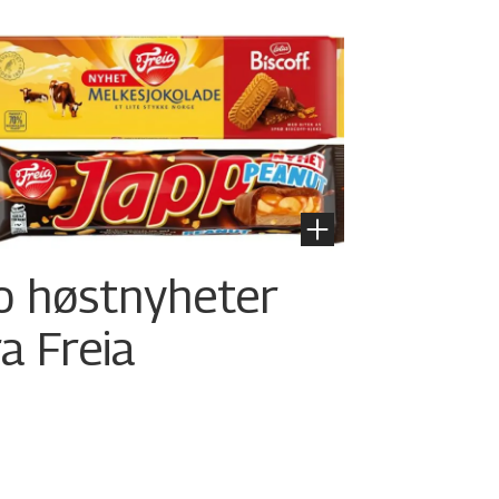
o høstnyheter
ra Freia