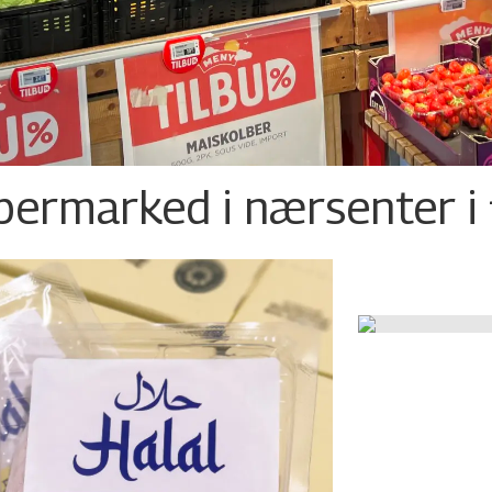
permarked i nærsenter i 