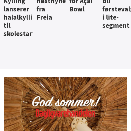
ter
for Açai
bli
jus fra
iste fra
Bowl
førstevalg
Berentsen
Hansa
i lite-
segment