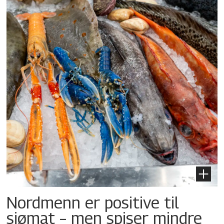
Nordmenn er positive til
sjømat – men spiser mindre