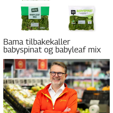
Bama tilbakekaller
babyspinat og babyleaf mix