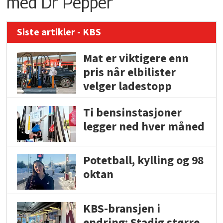
med Dr Pepper
Siste artikler - KBS
Mat er viktigere enn
pris når elbilister
velger ladestopp
Ti bensinstasjoner
legger ned hver måned
Potetball, kylling og 98
oktan
KBS-bransjen i
endring: Stadig større