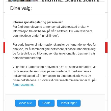
serveringstilbud
Dine valg:
Vokser med ferdigmat
Informasjonskapsler og personvern
i dagligvare
For å gi deg relevante annonser på vårt nettsted bruker vi
informasjon fra ditt besøk på vårt nettsted. Du kan reservere
deg mot dette under "Innstillinger".
For øvrig bruker vi informasjonskapsler og lignende verktøy for
Siste artikler - Butikk i praksis
analyse, for å sammenligne nettlesere, tilpasse innhold til deg
og for å utvikle og tilby nødvendig funksjonalitet. Les mer i vår
personvernerklæring.
Rema-flaggskip
dundrer videre
Vi er med i Fagpressen-nettverket. Om du samtykker under, vil
du få relevante annonser på nettstedene til medlemmene i
nettverket basert på informasjon fra dine besøk på tvers av
disse nettstedene. En oversikt over medlemmene finner du på
Slik opprettholdes
Fagpressen.no.
ølsalget
Avvis alle
Godta
Innstillinger
Færre varer, men fulle