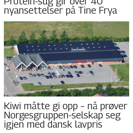
Protein-sug gir over 40
nyansettelser på Tine Frya
Kiwi måtte gi opp – nå prøver
Norgesgruppen-selskap seg
igjen med dansk lavpris