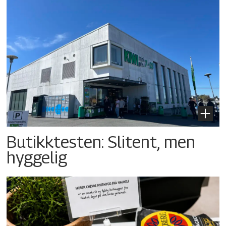
Butikktesten: Slitent, men
hyggelig